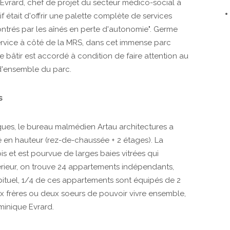
 Evrard, chef de projet du secteur médico-social à
if était d'offrir une palette complète de services
ntrés par les aînés en perte d'autonomie". Germe
service à côté de la MRS, dans cet immense parc
de bâtir est accordé à condition de faire attention au
 d'ensemble du parc.
s
ques, le bureau malmédien Artau architectures a
en hauteur (rez-de-chaussée + 2 étages). La
s et est pourvue de larges baies vitrées qui
ntérieur, on trouve 24 appartements indépendants,
abituel, 1/4 de ces appartements sont équipés de 2
 frères ou deux soeurs de pouvoir vivre ensemble,
inique Evrard.