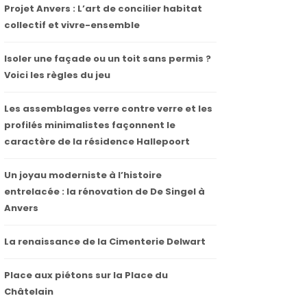
Projet Anvers : L’art de concilier habitat
collectif et vivre-ensemble
Isoler une façade ou un toit sans permis ?
Voici les règles du jeu
Les assemblages verre contre verre et les
profilés minimalistes façonnent le
caractère de la résidence Hallepoort
Un joyau moderniste à l’histoire
entrelacée : la rénovation de De Singel à
Anvers
La renaissance de la Cimenterie Delwart
Place aux piétons sur la Place du
Châtelain