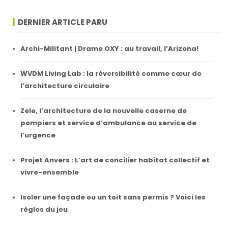
DERNIER ARTICLE PARU
Archi-Militant | Drame OXY : au travail, l’Arizona!
WVDM Living Lab : la réversibilité comme cœur de
l’architecture circulaire
Zele, l’architecture de la nouvelle caserne de
pompiers et service d’ambulance au service de
l’urgence
Projet Anvers : L’art de concilier habitat collectif et
vivre-ensemble
Isoler une façade ou un toit sans permis ? Voici les
règles du jeu