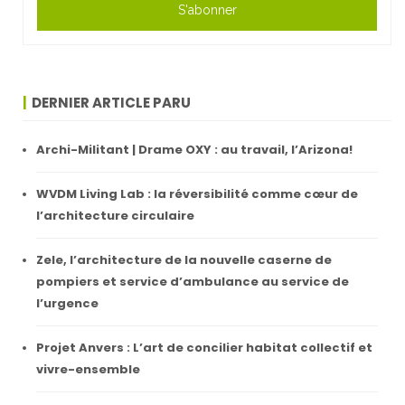
S'abonner
DERNIER ARTICLE PARU
Archi-Militant | Drame OXY : au travail, l’Arizona!
WVDM Living Lab : la réversibilité comme cœur de
l’architecture circulaire
Zele, l’architecture de la nouvelle caserne de
pompiers et service d’ambulance au service de
l’urgence
Projet Anvers : L’art de concilier habitat collectif et
vivre-ensemble