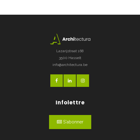
Lazarijstraat 168
3500 Hasselt
info@architectura.be
Infolettre
S'abonner