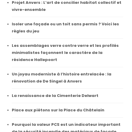
Projet Anvers : L’art de concilier habitat collectif et
vivre-ensemble
Isoler une façade ou un toit sans permis ? Voici les
règles du jeu
Les assemblages verre contre verre et les profilés
minimalistes façonnent le caractère de la
résidence Hallepoort
Un joyau moderniste à l’histoire entrelacée : la
rénovation de De Singel à Anvers
La renaissance de la Cimenterie Delwart
Place aux piétons sur la Place du Châtelain
Pourquoi la valeur PCS est un indicateur important
de la sécurité incendie des matériaux de façade