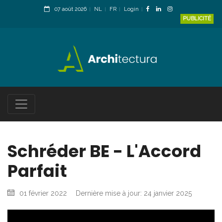
07 août 2026
NL
FR
Login
PUBLICITÉ
Schréder BE - L'Accord
Parfait
01 février 2022
Dernière mise à jour: 24 janvier 2025