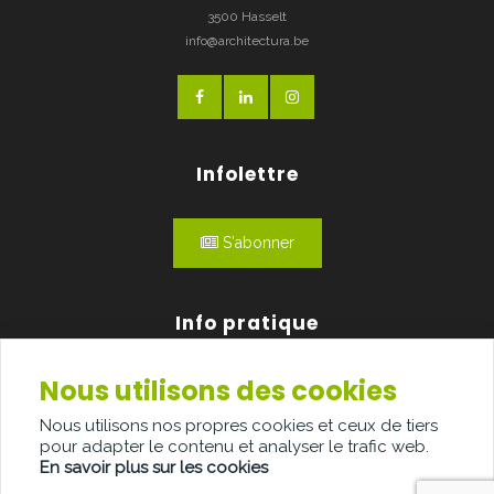
3500 Hasselt
info@architectura.be
Infolettre
S'abonner
Info pratique
Nous utilisons des cookies
Qui sommes-nous?
Nous utilisons nos propres cookies et ceux de tiers
Publicité
pour adapter le contenu et analyser le trafic web.
En savoir plus sur les cookies
Contact