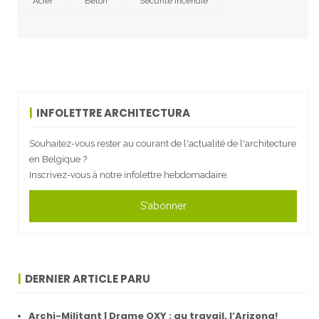
Acier
Béton
Sécurité incendie
INFOLETTRE ARCHITECTURA
Souhaitez-vous rester au courant de l'actualité de l'architecture
en Belgique ?
Inscrivez-vous à notre infolettre hebdomadaire.
S'abonner
DERNIER ARTICLE PARU
Archi-Militant | Drame OXY : au travail, l’Arizona!