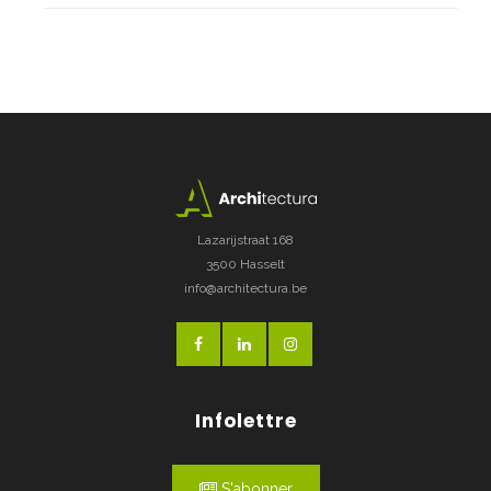
Lazarijstraat 168
3500 Hasselt
info@architectura.be
Infolettre
S'abonner