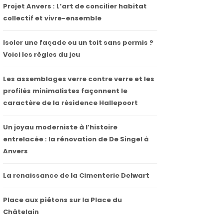
Projet Anvers : L’art de concilier habitat
collectif et vivre-ensemble
Isoler une façade ou un toit sans permis ?
Voici les règles du jeu
Les assemblages verre contre verre et les
profilés minimalistes façonnent le
caractère de la résidence Hallepoort
Un joyau moderniste à l’histoire
entrelacée : la rénovation de De Singel à
Anvers
La renaissance de la Cimenterie Delwart
Place aux piétons sur la Place du
Châtelain