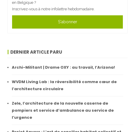
en Belgique ?
Inscrivez-vous à notre infolettre hebdomadaire.
S'abonner
DERNIER ARTICLE PARU
Archi-Militant | Drame OXY : au travail, l’Arizona!
WVDM Living Lab : la réversibilité comme cœur de
l’architecture circulaire
Zele, l’architecture de la nouvelle caserne de
pompiers et service d’ambulance au service de
l’urgence
Projet Anvers : L’art de concilier habitat collectif et