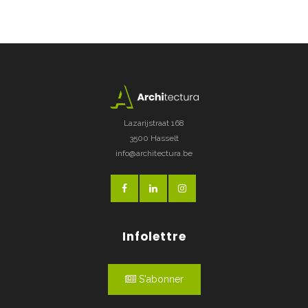
Lazarijstraat 168
3500 Hasselt
info@architectura.be
Infolettre
S'abonner