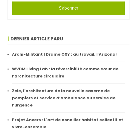
S'abonner
DERNIER ARTICLE PARU
Archi-Militant | Drame OXY : au travail, l’Arizona!
WVDM Living Lab : la réversibilité comme cœur de
l’architecture circulaire
Zele, l’architecture de la nouvelle caserne de
pompiers et service d’ambulance au service de
l’urgence
Projet Anvers : L’art de concilier habitat collectif et
vivre-ensemble