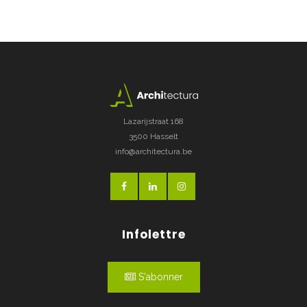
Lazarijstraat 168
3500 Hasselt
info@architectura.be
Infolettre
S'abonner