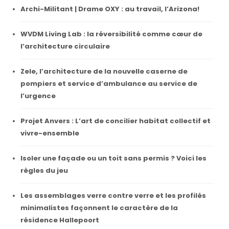
Archi-Militant | Drame OXY : au travail, l’Arizona!
WVDM Living Lab : la réversibilité comme cœur de
l’architecture circulaire
Zele, l’architecture de la nouvelle caserne de
pompiers et service d’ambulance au service de
l’urgence
Projet Anvers : L’art de concilier habitat collectif et
vivre-ensemble
Isoler une façade ou un toit sans permis ? Voici les
règles du jeu
Les assemblages verre contre verre et les profilés
minimalistes façonnent le caractère de la
résidence Hallepoort