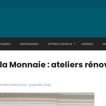
OSSIERS
PARTENAIRES
OFFRES D'EMPLOI
AGENDA
A
la Monnaie : ateliers réno
rnière mise à jour: 15 janvier 2025