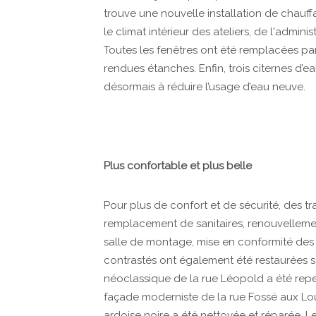
trouve une nouvelle installation de chauffag
le climat intérieur des ateliers, de l'admin
Toutes les fenêtres ont été remplacées par 
rendues étanches. Enfin, trois citernes d’e
désormais à réduire l’usage d’eau neuve.
Plus confortable et plus belle
Pour plus de confort et de sécurité, des tr
remplacement de sanitaires, renouvellem
salle de montage, mise en conformité des 
contrastés ont également été restaurées se
néoclassique de la rue Léopold a été repei
façade moderniste de la rue Fossé aux Lou
ardoise noire a été nettoyée et réparée. L