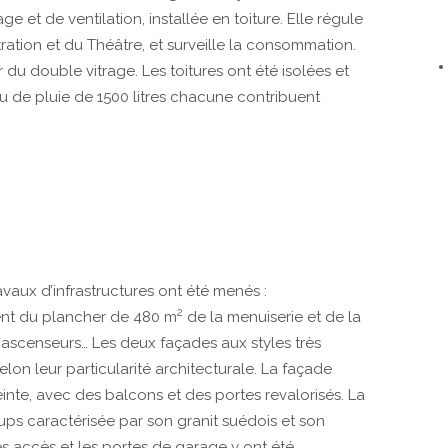
e et de ventilation, installée en toiture. Elle régule
istration et du Théâtre, et surveille la consommation.
du double vitrage. Les toitures ont été isolées et
au de pluie de 1500 litres chacune contribuent
avaux d’infrastructures ont été menés :
2
ent du plancher de 480 m
de la menuiserie et de la
ascenseurs… Les deux façades aux styles très
lon leur particularité architecturale. La façade
nte, avec des balcons et des portes revalorisés. La
ps caractérisée par son granit suédois et son
es accès et les portes de garage y ont été