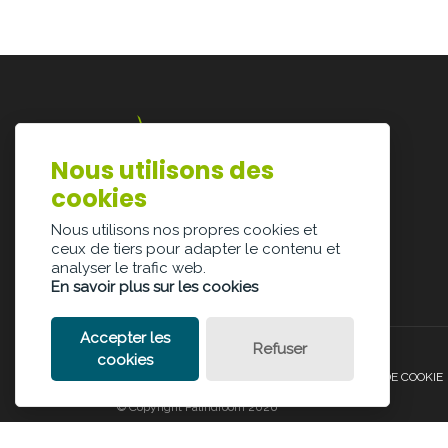
Nous utilisons des
Lazarijstraat 168
cookies
3500 Hasselt
info@architectura.be
Nous utilisons nos propres cookies et
ceux de tiers pour adapter le contenu et
analyser le trafic web.
En savoir plus sur les cookies
Accepter les
Refuser
cookies
POLITIQUE DE CONFIDENTIALITÉ
POLITIQUE DE COOKIE
© Copyright Palindroom 2026