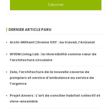
S'abonner
DERNIER ARTICLE PARU
Archi-Militant | Drame OXY : au travail, l’Arizona!
WVDM Living Lab : la réversibilité comme cœur de
l’architecture circulaire
Zele, l’architecture de la nouvelle caserne de
pompiers et service d’ambulance au service de
l’urgence
Projet Anvers : L’art de concilier habitat collectif et
vivre-ensemble