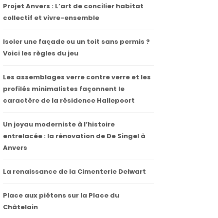
Projet Anvers : L’art de concilier habitat
collectif et vivre-ensemble
Isoler une façade ou un toit sans permis ?
Voici les règles du jeu
Les assemblages verre contre verre et les
profilés minimalistes façonnent le
caractère de la résidence Hallepoort
Un joyau moderniste à l’histoire
entrelacée : la rénovation de De Singel à
Anvers
La renaissance de la Cimenterie Delwart
Place aux piétons sur la Place du
Châtelain