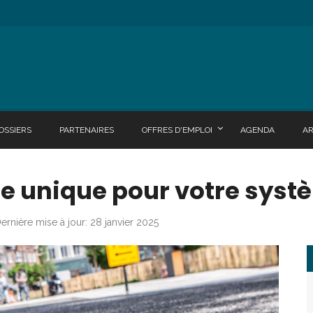
OSSIERS
PARTENAIRES
OFFRES D'EMPLOI
AGENDA
A
lle unique pour votre sys
ernière mise à jour: 28 janvier 2025