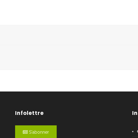
Infolettre
I
S'abonner