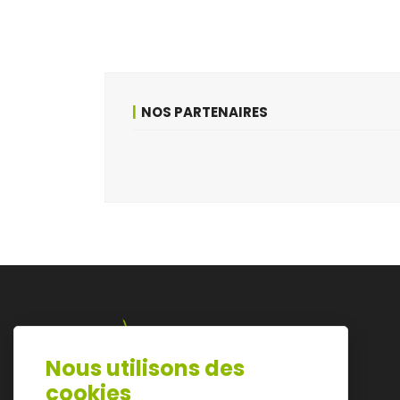
NOS PARTENAIRES
Nous utilisons des
Lazarijstraat 168
cookies
3500 Hasselt