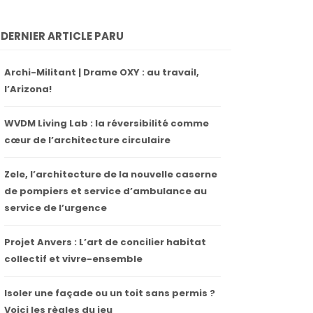
DERNIER ARTICLE PARU
Archi-Militant | Drame OXY : au travail,
l’Arizona!
WVDM Living Lab : la réversibilité comme
cœur de l’architecture circulaire
Zele, l’architecture de la nouvelle caserne
de pompiers et service d’ambulance au
service de l’urgence
Projet Anvers : L’art de concilier habitat
collectif et vivre-ensemble
Isoler une façade ou un toit sans permis ?
Voici les règles du jeu