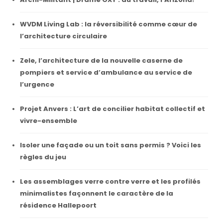
WVDM Living Lab : la réversibilité comme cœur de
l’architecture circulaire
Zele, l’architecture de la nouvelle caserne de
pompiers et service d’ambulance au service de
l’urgence
Projet Anvers : L’art de concilier habitat collectif et
vivre-ensemble
Isoler une façade ou un toit sans permis ? Voici les
règles du jeu
Les assemblages verre contre verre et les profilés
minimalistes façonnent le caractère de la
résidence Hallepoort