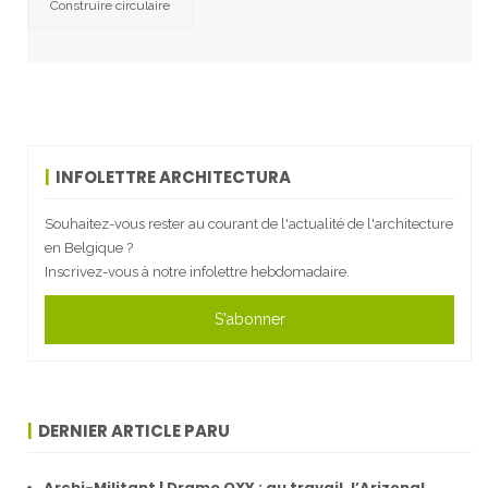
Construire circulaire
INFOLETTRE ARCHITECTURA
Souhaitez-vous rester au courant de l'actualité de l'architecture
en Belgique ?
Inscrivez-vous à notre infolettre hebdomadaire.
S'abonner
DERNIER ARTICLE PARU
Archi-Militant | Drame OXY : au travail, l’Arizona!