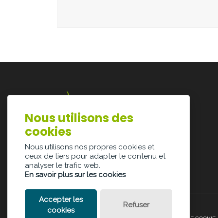
Nous utilisons des
Lazarijstraat 168
cookies
3500 Hasselt
info@architectura.be
Nous utilisons nos propres cookies et
ceux de tiers pour adapter le contenu et
analyser le trafic web.
En savoir plus sur les cookies
Accepter les
Refuser
cookies