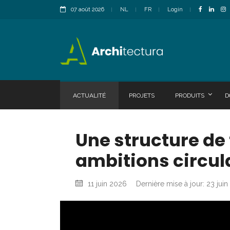
07 août 2026
NL
FR
Login
ACTUALITÉ
PROJETS
PRODUITS
D
Une structure de
ambitions circul
11 juin 2026
Dernière mise à jour: 23 jui