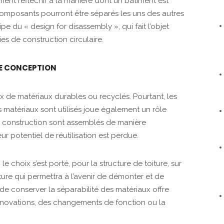
ement réfléchir à la manière dont un bâtiment est
composants pourront être séparés les uns des autres
ncipe du « design for disassembly », qui fait l’objet
ies de construction circulaire.
DE CONCEPTION
ix de matériaux durables ou recyclés. Pourtant, les
 matériaux sont utilisés joue également un rôle
de construction sont assemblés de manière
r potentiel de réutilisation est perdue.
le choix s’est porté, pour la structure de toiture, sur
cture qui permettra à l’avenir de démonter et de
t de conserver la séparabilité des matériaux offre
rénovations, des changements de fonction ou la