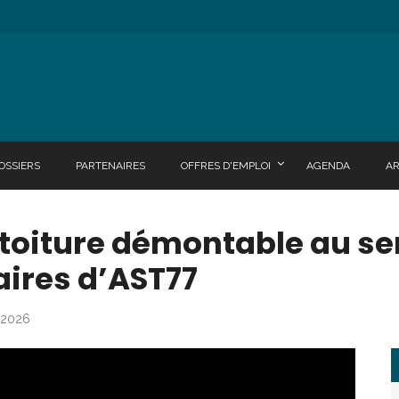
OSSIERS
PARTENAIRES
OFFRES D'EMPLOI
AGENDA
A
 toiture démontable au se
aires d’AST77
n 2026