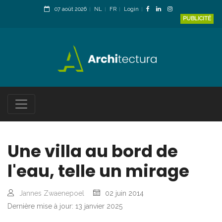
07 août 2026
NL
FR
Login
PUBLICITÉ
Une villa au bord de
l'eau, telle un mirage
Jannes Zwaenepoel
02 juin 2014
Dernière mise à jour: 13 janvier 2025