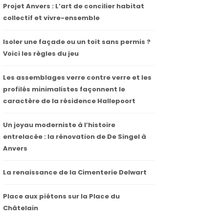
Projet Anvers : L’art de concilier habitat
collectif et vivre-ensemble
Isoler une façade ou un toit sans permis ?
Voici les règles du jeu
Les assemblages verre contre verre et les
profilés minimalistes façonnent le
caractère de la résidence Hallepoort
Un joyau moderniste à l’histoire
entrelacée : la rénovation de De Singel à
Anvers
La renaissance de la Cimenterie Delwart
Place aux piétons sur la Place du
Châtelain