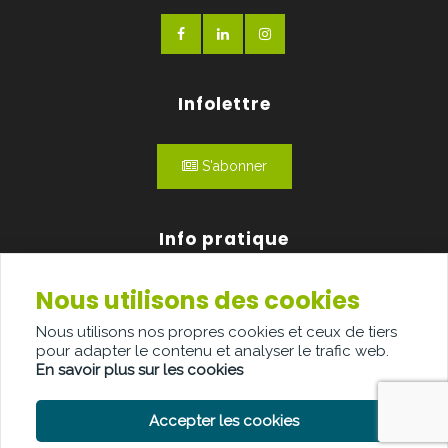
Infolettre
S'abonner
Info pratique
Nous utilisons des cookies
Qui sommes-nous?
Nous utilisons nos propres cookies et ceux de tiers
Publicité
pour adapter le contenu et analyser le trafic web.
En savoir plus sur les cookies
Contact
Accepter les cookies