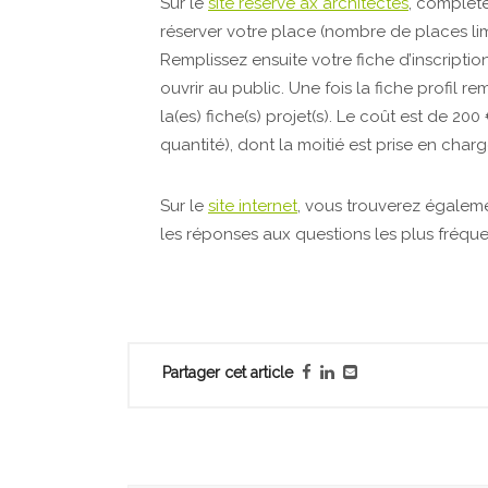
Sur le
site réservé ax architectes
, compléte
réserver votre place (nombre de places lim
Remplissez ensuite votre fiche d’inscripti
ouvrir au public. Une fois la fiche profil r
la(es) fiche(s) projet(s). Le coût est de 20
quantité), dont la moitié est prise en char
Sur le
site internet
, vous trouverez égaleme
les réponses aux questions les plus fréq
Partager cet article