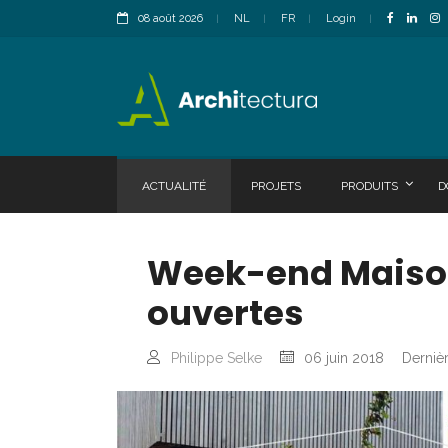
08 août 2026
NL
FR
Login
ACTUALITÉ
PROJETS
PRODUITS
D
Week-end Maisons
ouvertes
Philippe Selke
06 juin 2018
Dernièr