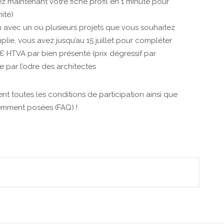
z maintenant votre fiche profil en 1 minute pour
ité)
on avec un ou plusieurs projets que vous souhaitez
emplie, vous avez jusqu’au 15 juillet pour compléter
0 € HTVA par bien présenté (prix dégressif par
ge par l’odre des architectes
nt toutes les conditions de participation ainsi que
uemment posées (FAQ) !