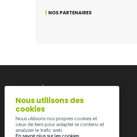
NOS PARTENAIRES
Nous utilisons des
Lazarijstraat 168
cookies
3500 Hasselt
info@architectura.be
Nous utilisons nos propres cookies et
ceux de tiers pour adapter le contenu et
analyser le trafic web.
En savoir plus sur les cookies