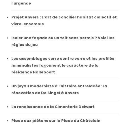
l’urgence
Projet Anvers : L’art de concilier habitat collectif et
vivre-ensemble
Isoler une façade ou un toit sans permis ? Voici les
règles du jeu
Les assemblages verre contre verre et les profilés
minimalistes façonnent le caractère de la
résidence Hallepoort
Un joyau moderniste à l’histoire entrelacée : la
rénovation de De Singel à Anvers
La renaissance de la Cimenterie Delwart
Place aux piétons sur la Place du Châtelain