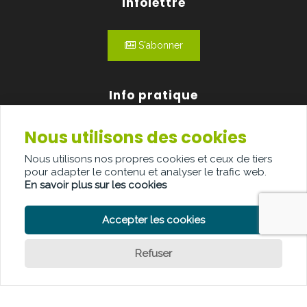
Infolettre
S'abonner
Info pratique
Nous utilisons des cookies
Qui sommes-nous?
Nous utilisons nos propres cookies et ceux de tiers
Publicité
pour adapter le contenu et analyser le trafic web.
En savoir plus sur les cookies
Contact
Accepter les cookies
Refuser
POLITIQUE DE CONFIDENTIALITÉ
POLITIQUE DE COOKIE
Question ?
CLAUSE DE NON-RESPONSABILITÉ
© Copyright Palindroom 2026