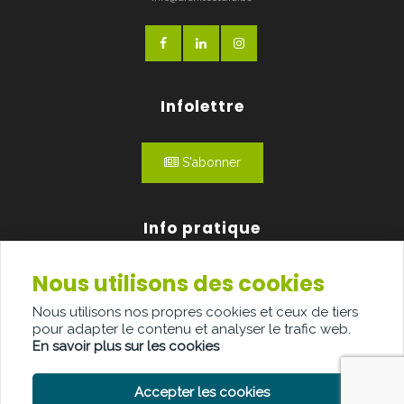
Infolettre
S'abonner
Info pratique
Nous utilisons des cookies
Qui sommes-nous?
Nous utilisons nos propres cookies et ceux de tiers
Publicité
pour adapter le contenu et analyser le trafic web.
En savoir plus sur les cookies
Contact
Accepter les cookies