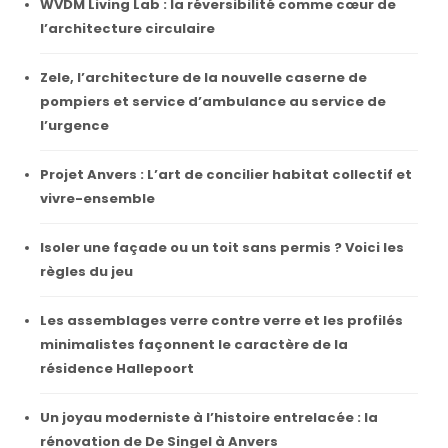
WVDM Living Lab : la réversibilité comme cœur de
l’architecture circulaire
Zele, l’architecture de la nouvelle caserne de
pompiers et service d’ambulance au service de
l’urgence
Projet Anvers : L’art de concilier habitat collectif et
vivre-ensemble
Isoler une façade ou un toit sans permis ? Voici les
règles du jeu
Les assemblages verre contre verre et les profilés
minimalistes façonnent le caractère de la
résidence Hallepoort
Un joyau moderniste à l’histoire entrelacée : la
rénovation de De Singel à Anvers