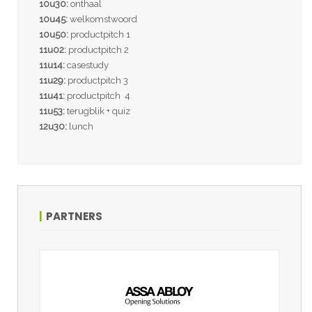
10u30:
onthaal
10u45:
welkomstwoord
10u50:
productpitch 1
11u02:
productpitch 2
11u14:
casestudy
11u29:
productpitch 3
11u41:
productpitch 4
11u53:
terugblik + quiz
12u30:
lunch
PARTNERS