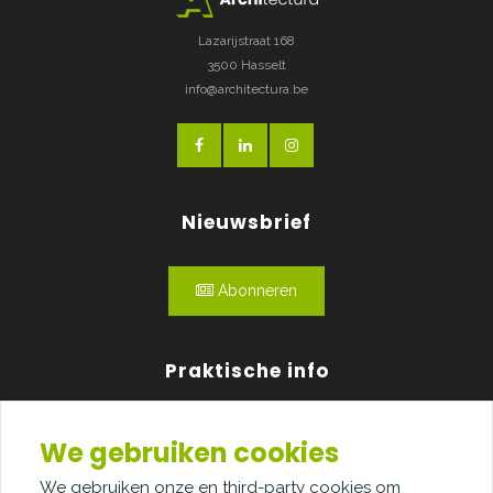
Lazarijstraat 168
3500 Hasselt
info@architectura.be
Nieuwsbrief
Abonneren
Praktische info
Agenda
We gebruiken cookies
Over ons
We gebruiken onze en third-party cookies om