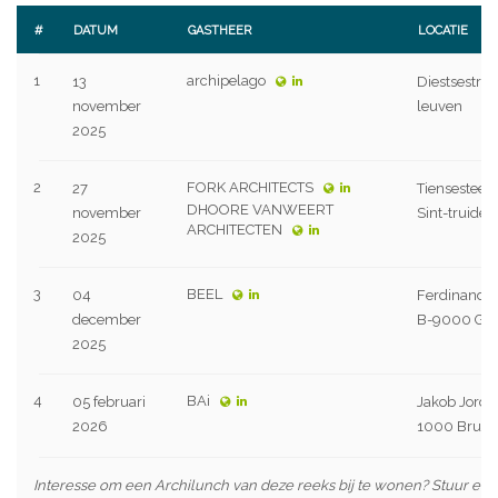
#
DATUM
GASTHEER
LOCATIE
1
archipelago
13
Diestsestra
november
leuven
2025
2
FORK ARCHITECTS
27
Tiensesteen
DHOORE VANWEERT
november
Sint-truiden
ARCHITECTEN
2025
3
BEEL
04
Ferdinand L
december
B-9000 Gen
2025
4
BAi
05 februari
Jakob Jorda
2026
1000 Bruss
Interesse om een Archilunch van deze reeks bij te wonen? Stuur een