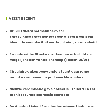
MEEST RECENT
OPINIE | Nieuw normenboek voor
omgevingsaanvragen legt een dieper probleem
bloot: de complexiteit verdwijnt niet, ze verschuift
Tweede editie Stockmans Academie belicht de
mogelijkheden van kalkhennep (Tienen, 21/08)
Circulaire dakopbouw ondersteunt duurzame
ambities van woonproject voor Mekanders
Nieuwe keramische gevelcollectie StoCera 54 zet
architecturale expressie centraal
De Gouden Liniaal Architecten winnen Limburgse