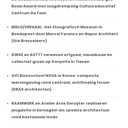
Bouw Award met laagdrempelig Cultuureducatief
Centrum De Faar
BEELD/VERHAAL. Het Etnografisch Museum in
Boedapest door Marcel Ferencz en Napur Architect
(Gie Bresseleers)
51N4E en AST77 verweven erfgoed, nieuwbouw en
collectief groen op Donysite in Tienen
GO! Basisschool NOVA in Ronse: compacte
leeromgeving rond centraal, achthoekig forum
(KRAS architecten)
RAAMWERK en Atelier Arne Deruyter realiseren
jeugdsite in Eernegem als speelse architectuur
rond bestaande loods