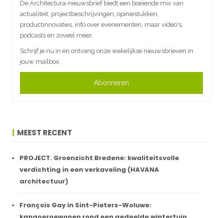
De Architectura-nieuwsbrief biedt een boeiende mix van
actualiteit, projectbeschrijvingen, opiniestukken,
productinnovaties, info over evenementen, maar video's,
podcasts en zoveel meer.
Schrijf je nu in en ontvang onze wekelijkse nieuwsbrieven in
jouw mailbox.
Abonneren
MEEST RECENT
PROJECT. Groenzicht Bredene: kwaliteitsvolle
verdichting in een verkaveling (HAVANA
architectuur)
François Gay in Sint-Pieters-Woluwe:
kangoeroewonen rond een gedeelde wintertuin