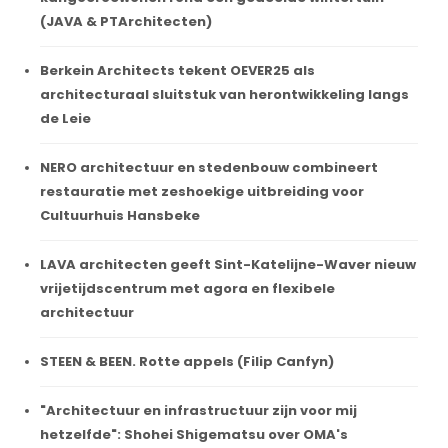
(JAVA & PTArchitecten)
Berkein Architects tekent OEVER25 als
architecturaal sluitstuk van herontwikkeling langs
de Leie
NERO architectuur en stedenbouw combineert
restauratie met zeshoekige uitbreiding voor
Cultuurhuis Hansbeke
LAVA architecten geeft Sint-Katelijne-Waver nieuw
vrijetijdscentrum met agora en flexibele
architectuur
STEEN & BEEN. Rotte appels (Filip Canfyn)
"Architectuur en infrastructuur zijn voor mij
hetzelfde": Shohei Shigematsu over OMA's