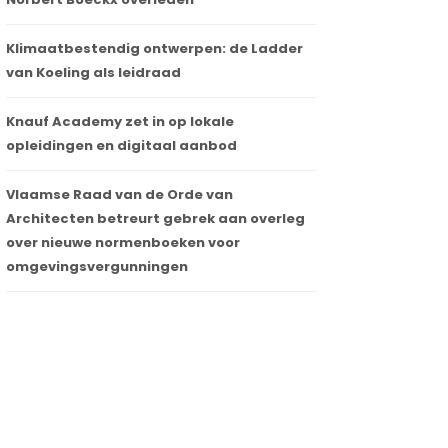
Klimaatbestendig ontwerpen: de Ladder
van Koeling als leidraad
Knauf Academy zet in op lokale
opleidingen en digitaal aanbod
Vlaamse Raad van de Orde van
Architecten betreurt gebrek aan overleg
over nieuwe normenboeken voor
omgevingsvergunningen