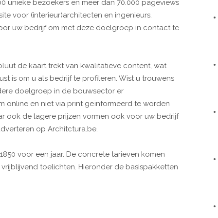
000 unieke bezoekers en meer dan 70.000 pageviews
e voor (interieur)architecten en ingenieurs.
oor uw bedrijf om met deze doelgroep in contact te
soluut de kaart trekt van kwalitatieve content, wat
is om u als bedrijf te profileren. Wist u trouwens
ndere doelgroep in de bouwsector er
online en niet via print geïnformeerd te worden
 ook de lagere prijzen vormen ook voor uw bedrijf
dverteren op Architctura.be.
€ 1850 voor een jaar. De concrete tarieven komen
rijblijvend toelichten. Hieronder de basispakketten