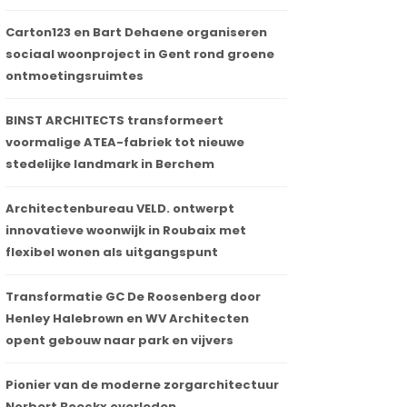
Carton123 en Bart Dehaene organiseren
sociaal woonproject in Gent rond groene
ontmoetingsruimtes
BINST ARCHITECTS transformeert
voormalige ATEA-fabriek tot nieuwe
stedelijke landmark in Berchem
Architectenbureau VELD. ontwerpt
innovatieve woonwijk in Roubaix met
flexibel wonen als uitgangspunt
Transformatie GC De Roosenberg door
Henley Halebrown en WV Architecten
opent gebouw naar park en vijvers
Pionier van de moderne zorgarchitectuur
Norbert Boeckx overleden