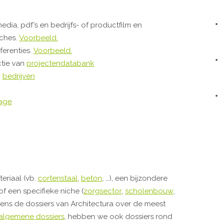
edia, pdf’s en bedrijfs- of productfilm en
iches.
Voorbeeld.
ferenties.
Voorbeeld.
ctie van
projectendatabank
k
bedrijven
age
eriaal (vb.
cortenstaal
,
beton
, …), een bijzondere
 of een specifieke niche (
zorgsector
,
scholenbouw
,
 eens de dossiers van Architectura over de meest
algemene dossiers
, hebben we ook dossiers rond