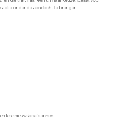
s) en die linkt naar een url naar keuze. Ideaal voor
ke actie onder de aandacht te brengen.
meerdere nieuwsbriefbanners