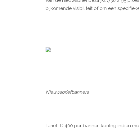
van de nieuwsbrief bestrijkt (730 x 95 pixel
bijkomende visibiliteit of om een specifie
Nieuwsbriefbanners
Tarief: € 400 per banner; koritng indien 