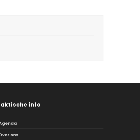
raktische info
Agenda
Over ons