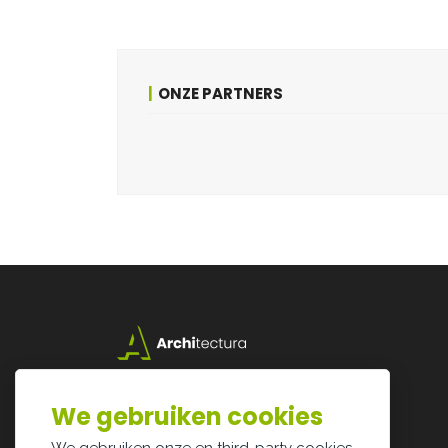
ONZE PARTNERS
Lazarijstraat 168
3500 Hasselt
We gebruiken cookies
info@architectura.be