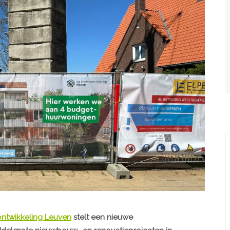
ntwikkeling Leuven
stelt een nieuwe