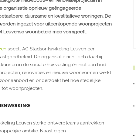
ddelgrote nieuwbouw- en renovatieprojecten in
e organisatie opnieuw geëngageerde
etaalbare, duurzame en kwalitatieve woningen. De
 worden ingezet voor uiteenlopende woonprojecten
t Leuvense woonbeleid mee vormgeeft.
ven
speelt AG Stadsontwikkeling Leuven een
vastgoedbeleid. De organisatie richt zich daarbij
kunnen in de sociale huisvesting én niet aan bod
projecten, renovaties en nieuwe woonvormen werkt
woonaanbod en onderzoekt het hoe stedelijke
tot woonprojecten.
AMENWERKING
ikkeling Leuven sterke ontwerpteams aantrekken
appelijke ambitie. Naast eigen