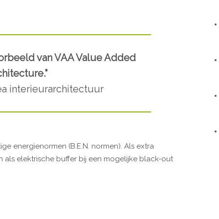
oorbeeld van VAA Value Added
hitecture."
ea interieurarchitectuur
ige energienormen (B.E.N. normen). Als extra
n als elektrische buffer bij een mogelijke black-out