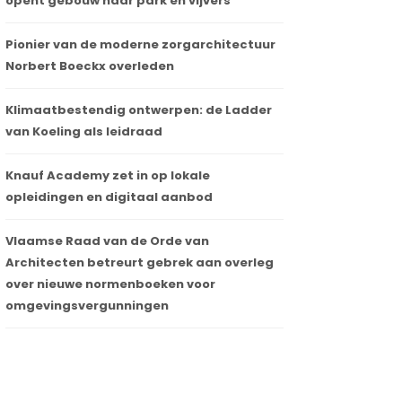
opent gebouw naar park en vijvers
Pionier van de moderne zorgarchitectuur
Norbert Boeckx overleden
Klimaatbestendig ontwerpen: de Ladder
van Koeling als leidraad
Knauf Academy zet in op lokale
opleidingen en digitaal aanbod
Vlaamse Raad van de Orde van
Architecten betreurt gebrek aan overleg
over nieuwe normenboeken voor
omgevingsvergunningen