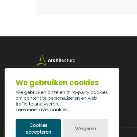
Lazarijstraat 168
3500 Hasselt
We gebruiken cookies
info@architectura.be
We gebruiken onze en third-party cookies
om content te personaliseren en web
traffic te analyseren.
Lees meer over cookies
Cookies
Weigeren
accepteren