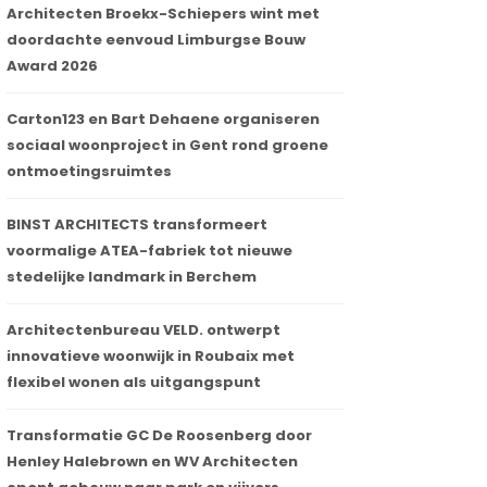
Architecten Broekx-Schiepers wint met
doordachte eenvoud Limburgse Bouw
Award 2026
Carton123 en Bart Dehaene organiseren
sociaal woonproject in Gent rond groene
ontmoetingsruimtes
BINST ARCHITECTS transformeert
voormalige ATEA-fabriek tot nieuwe
stedelijke landmark in Berchem
Architectenbureau VELD. ontwerpt
innovatieve woonwijk in Roubaix met
flexibel wonen als uitgangspunt
Transformatie GC De Roosenberg door
Henley Halebrown en WV Architecten