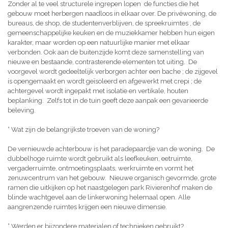
Zonder al te veel structurele ingrepen lopen de functies die het
gebouw moet herbergen naadloos in elkaar over. De privéwoning, de
bureaus, de shop, de studentenverblijven, de spreekruimtes , de
gemeenschappelijke keuken en de muziekkamer hebben hun eigen
karakter, maar worden op een natuurlijke manier met elkaar
verbonden. Ook aan de buitenzijde komt deze samenstelling van
nieuwe en bestaande, contrasterende elementen tot uiting. De
voorgevel wordt gedeeltelijk verborgen achter een bache ; de zijgevel
is opengemaakt en wordt geïsoleerd en afgewerkt met crepi ; de
achtergevel wordt ingepakt met isolatie en vertikale, houten
beplanking. Zelfs tot in de tuin geeft deze aanpak een gevarieerde
beleving.
° Wat zijn de belangrijkste troeven van de woning?
De vernieuwde achterbouw is het paradepaardje van de woning. De
dubbelhoge ruimte wordt gebruikt als leefkeuken, eetruimte,
vergaderruimte, ontmoetingsplaats, werkruimte en vormt het
zenuwcentrum van het gebouw. Nieuwe organisch gevormde, grote
ramen die uitkijken op het naastgelegen park Rivierenhof maken de
blinde wachtgevel aan de linkerwoning helemaal open. Alle
aangrenzende ruimtes krijgen een nieuwe dimensie.
° Werden er bijzondere materialen of technieken gebruikt?