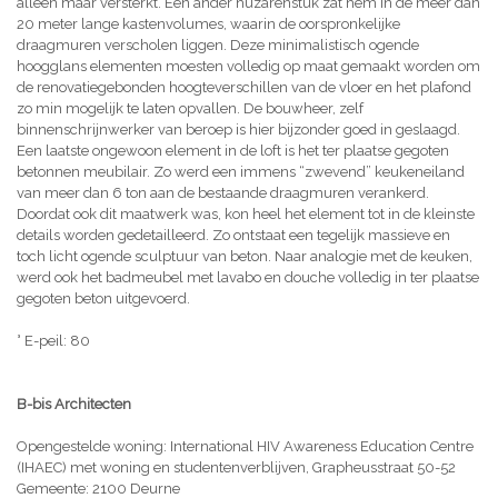
alleen maar versterkt. Een ander huzarenstuk zat hem in de meer dan
20 meter lange kastenvolumes, waarin de oorspronkelijke
draagmuren verscholen liggen. Deze minimalistisch ogende
hoogglans elementen moesten volledig op maat gemaakt worden om
de renovatiegebonden hoogteverschillen van de vloer en het plafond
zo min mogelijk te laten opvallen. De bouwheer, zelf
binnenschrijnwerker van beroep is hier bijzonder goed in geslaagd.
Een laatste ongewoon element in de loft is het ter plaatse gegoten
betonnen meubilair. Zo werd een immens “zwevend” keukeneiland
van meer dan 6 ton aan de bestaande draagmuren verankerd.
Doordat ook dit maatwerk was, kon heel het element tot in de kleinste
details worden gedetailleerd. Zo ontstaat een tegelijk massieve en
toch licht ogende sculptuur van beton. Naar analogie met de keuken,
werd ook het badmeubel met lavabo en douche volledig in ter plaatse
gegoten beton uitgevoerd.
° E-peil: 80
B-bis Architecten
Opengestelde woning: International HIV Awareness Education Centre
(IHAEC) met woning en studentenverblijven, Grapheusstraat 50-52
Gemeente: 2100 Deurne