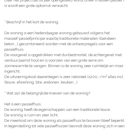
Daar het project dat dit jaar opengesteld wordt uniek (massief-passief )
is wordt een grote opkomst verwacht.
° Beschrijf in het kort de woning:
De woning is een hedendaagse woning gebouwd volgens het
massief-passiefprincipe waarbij traditionele materialen (baksteen,
beton,…) gecombineerd worden met de ontwerpregels voor een
passiefhuis.
De voorgevel is opgetrokken met dunbedmortel, de achtergevel met
verduurzaamd hout en is voorzien van een grote serre om
zonnewarmte te vangen. Binnen is de woning zeer ruimtelijk en mooi
ingericht.
De uitvoeringskost daarentegen is zeer rationeel (1200,-/m² alles incl.
(bouw, afwerking, btw, erelonen, keuken,…).
° Wat zijn de belangrijkste troeven van de woning?
Het is een passiefhuis.
De woning heeft de eigenschappen van een traditionele bouw.
De woning is ruim en zeer licht.
De meerkost om deze woning als passiefhuis te bouwen bleef beperkt
In tegenstelling tot vele passiefhuizen bevindt deze woning zich in een