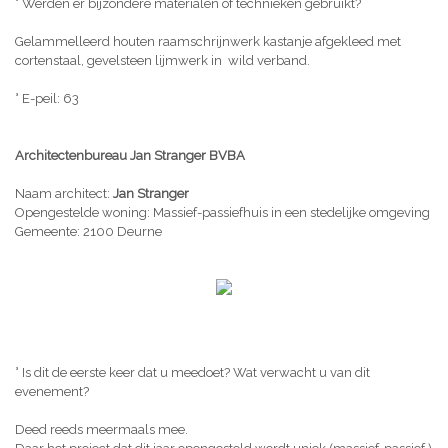
° Werden er bijzondere materialen of technieken gebruikt?
Gelammelleerd houten raamschrijnwerk kastanje afgekleed met
cortenstaal, gevelsteen lijmwerk in wild verband.
° E-peil: 63
Architectenbureau Jan Stranger BVBA
Naam architect:
Jan Stranger
Opengestelde woning: Massief-passiefhuis in een stedelijke omgeving
Gemeente: 2100 Deurne
° Is dit de eerste keer dat u meedoet? Wat verwacht u van dit
evenement?
Deed reeds meermaals mee.