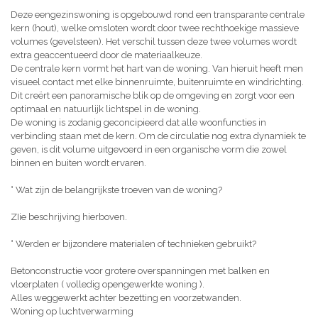
Deze eengezinswoning is opgebouwd rond een transparante centrale
kern (hout), welke omsloten wordt door twee rechthoekige massieve
volumes (gevelsteen). Het verschil tussen deze twee volumes wordt
extra geaccentueerd door de materiaalkeuze.
De centrale kern vormt het hart van de woning. Van hieruit heeft men
visueel contact met elke binnenruimte, buitenruimte en windrichting.
Dit creërt een panoramische blik op de omgeving en zorgt voor een
optimaal en natuurlijk lichtspel in de woning.
De woning is zodanig geconcipieerd dat alle woonfuncties in
verbinding staan met de kern. Om de circulatie nog extra dynamiek te
geven, is dit volume uitgevoerd in een organische vorm die zowel
binnen en buiten wordt ervaren.
° Wat zijn de belangrijkste troeven van de woning?
ZIie beschrijving hierboven.
° Werden er bijzondere materialen of technieken gebruikt?
Betonconstructie voor grotere overspanningen met balken en
vloerplaten ( volledig opengewerkte woning ).
Alles weggewerkt achter bezetting en voorzetwanden.
Woning op luchtverwarming