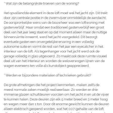
° Wat zijn de belangrijkste troeven van de woning?
Het opvallendste element in deze loft moet wel het jacht zijn. Dit trekt
door zijn centrale positie in de zwemvijver onmiddellijk de aandacht.
De oorspronkelijke wens van de bouwheer was een loftwoning met
gastenverblijf. Maar omdat een traditioneel gastenverblijf een groot
deel van het jaar leeg staat en op dat moment alleen maar de nuttige
binnenruimte inneemt, werd het jacht voorgesteld. Dit bezorgt
eventuele gasten een onvergetelijke ervaring in een volledig
autonome suite en vormt de rest van het jaar een eyecatcher in het
interieur van de loft. Als tegenhanger voor het jacht werd ook de
garage volledig in glas uitgevoerd. Zo maakt ook deze ruimte visueel
deel uit van het interieur en worden de weloverwogen lijnen van de
wagen eveneens ten volle als kunstobject geapprecieerd.
° Werden er bijzondere materialen of technieken gebruikt?
De grote afmetingen die het project kenmerken, maken zelfs de
meest normale zaken moeilijk realiseerbaar. Zo werden er drie
immense glazen schuifdeuren voorzien om het jacht in en uit de vijver
te kunnen halen. Deze deuren zijn elk 5 meter breed en 3 meter hoog
en wegen meer dan 1 ton. Door dit enorme gewicht kunnen de deuren
alleen elektrisch geopend worden, wat het 007-gehalte van de loft