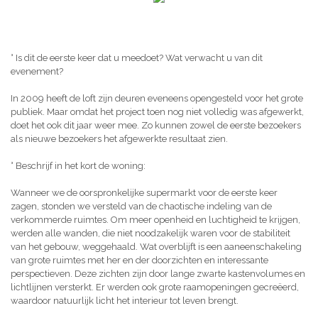
° Is dit de eerste keer dat u meedoet? Wat verwacht u van dit
evenement?
In 2009 heeft de loft zijn deuren eveneens opengesteld voor het grote
publiek. Maar omdat het project toen nog niet volledig was afgewerkt,
doet het ook dit jaar weer mee. Zo kunnen zowel de eerste bezoekers
als nieuwe bezoekers het afgewerkte resultaat zien.
° Beschrijf in het kort de woning:
Wanneer we de oorspronkelijke supermarkt voor de eerste keer
zagen, stonden we versteld van de chaotische indeling van de
verkommerde ruimtes. Om meer openheid en luchtigheid te krijgen,
werden alle wanden, die niet noodzakelijk waren voor de stabiliteit
van het gebouw, weggehaald. Wat overblijft is een aaneenschakeling
van grote ruimtes met her en der doorzichten en interessante
perspectieven. Deze zichten zijn door lange zwarte kastenvolumes en
lichtlijnen versterkt. Er werden ook grote raamopeningen gecreëerd,
waardoor natuurlijk licht het interieur tot leven brengt.