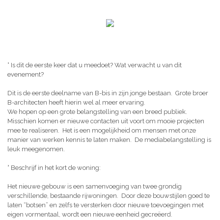
° Is dit de eerste keer dat u meedoet? Wat verwacht u van dit
evenement?
Dit is de eerste deelname van B-bis in zijn jonge bestaan. Grote broer
B-architecten heeft hierin wel al meer ervaring.
We hopen op een grote belangstelling van een breed publiek.
Misschien komen er nieuwe contacten uit voort om mooie projecten
mee te realiseren. Het is een mogelijkheid om mensen met onze
manier van werken kennis te laten maken. De mediabelangstelling is
leuk meegenomen.
° Beschrijf in het kort de woning:
Het nieuwe gebouw is een samenvoeging van twee grondig
verschillende, bestaande rijwoningen. Door deze bouwstijlen goed te
laten “botsen” en zelfs te versterken door nieuwe toevoegingen met
eigen vormentaal, wordt een nieuwe eenheid gecreëerd.