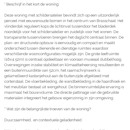
° Beschrijf in het kort de woning:
Deze woning met schildersatelier bevindt zich op een uitzonderlijk
perceel met eeuwenoude bomen in het centrum van Brasschaat. Het
vlinderdak reguleert kops de lichtinval tussendoor het bladerdek
noordelijk voor het schildersatelier en zuidelijk voor het wonen. De
transparante tussenvloeren brengen het daglicht centraal binnen. De
plan- en structurele opbouw is eenvoudig en compact en maakt
onderscheid tussen dienende en dienstige ruimtes waardoor
verschillende woonconfiguraties mogelijk zijn. De grote leefruimte
(16x4,52m) is centraal opdeelbaar en vooraan museaal dubbelhoog.
Overwegingen inzake stabiliteit en klimaatbeheersing resulteerden in
een buitenmuurdikte van 52cm, het raamschrijnwerk is
gelamelleerd kastanjehout aan de buitenzijde afgekleed met
cortenstaal. De vloerbekleding, de wandbekleding in de haardhoek en
het meubilair bestaat uit wengéhout. De binnenruimtelijke ervaring is
maximaal het bouwvolume. De directe pattinage van de gebruikte
materialen integreert het gebouw eigenzinnig in zijn omgeving.
° Wat zijn de belangrijkste troeven van de woning?
Duurzaamheid, en contextuele geladenheid.