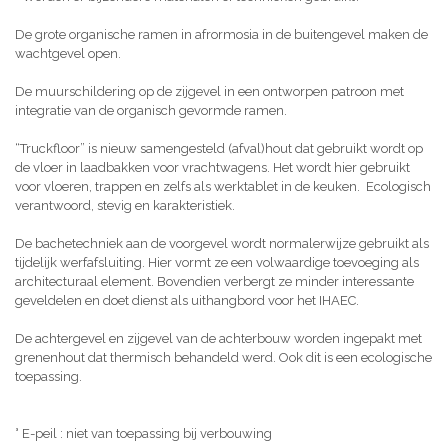
De grote organische ramen in afrormosia in de buitengevel maken de
wachtgevel open.
De muurschildering op de zijgevel in een ontworpen patroon met
integratie van de organisch gevormde ramen.
“Truckfloor” is nieuw samengesteld (afval)hout dat gebruikt wordt op
de vloer in laadbakken voor vrachtwagens. Het wordt hier gebruikt
voor vloeren, trappen en zelfs als werktablet in de keuken. Ecologisch
verantwoord, stevig en karakteristiek.
De bachetechniek aan de voorgevel wordt normalerwijze gebruikt als
tijdelijk werfafsluiting. Hier vormt ze een volwaardige toevoeging als
architecturaal element. Bovendien verbergt ze minder interessante
geveldelen en doet dienst als uithangbord voor het IHAEC.
De achtergevel en zijgevel van de achterbouw worden ingepakt met
grenenhout dat thermisch behandeld werd. Ook dit is een ecologische
toepassing.
° E-peil : niet van toepassing bij verbouwing