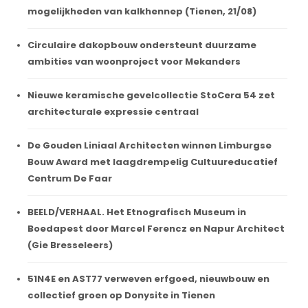
mogelijkheden van kalkhennep (Tienen, 21/08)
Circulaire dakopbouw ondersteunt duurzame
ambities van woonproject voor Mekanders
Nieuwe keramische gevelcollectie StoCera 54 zet
architecturale expressie centraal
De Gouden Liniaal Architecten winnen Limburgse
Bouw Award met laagdrempelig Cultuureducatief
Centrum De Faar
BEELD/VERHAAL. Het Etnografisch Museum in
Boedapest door Marcel Ferencz en Napur Architect
(Gie Bresseleers)
51N4E en AST77 verweven erfgoed, nieuwbouw en
collectief groen op Donysite in Tienen