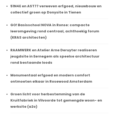
51N4E en AST77 verweven erfgoed, nieuwbouw en
collectief groen op Donysite in Tienen
GO! Basisschool NOVA in Ronse: compacte
leeromgeving rond centraal, achthoekig forum
(KRAS architecten)
RAAMWERK en Atelier Arne Deruyter realiseren
jeugdsite in Eernegem als speelse architectuur
rond bestaande loods
Monumentaal erfgoed en modern comfort
ontmoeten elkaar in Rosewood Amsterdam
Groen licht voor herbestemming van de
Kruitfabriek in Vilvoorde tot gemengde woon- en
werksite (a2o)