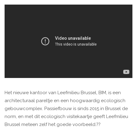
Het nieuwe kantoor van Leefmilieu Brussel, BIM, is een
architecturaal pareltje en een hoogwaardig ecologisch
gebouwcomplex. Passiefbouw is sinds 2015 in Brussel de
norm, en met dit ecologisch visitekaartje geeft Leefmilieu
Brussel meteen zelf het goede voorbeeld.??