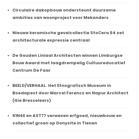
Circulaire dakopbouw ondersteunt duurzame
ambities van woonproject voor Mekanders
Nieuwe keramische gevelcollectie StoCera 54 zet
architecturale expressie centraal
De Gouden Liniaal Architecten winnen Limburgse
Bouw Award met laagdrempelig Cultuureducatief
Centrum De Faar
BEELD/VERHAAL. Het Etnografisch Museum in
Boedapest door Marcel Ferencz en Napur Architect
(Gie Bresseleers)
51N4E en AST77 verweven erfgoed, nieuwbouw en
collectief groen op Donysite in Tienen