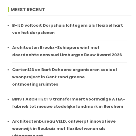
MEEST RECENT
B-ILD voltooit Dorpshuis Ichtegem als flexibel hart
van het dorpsleven
Architecten Broekx-Schiepers wint met
doordachte eenvoud Limburgse Bouw Award 2026
Carton123 en Bart Dehaene organiseren sociaal
woonproject in Gent rond groene
ontmoetingsruimtes
BINST ARCHITECTS transformeert voormalige ATEA-
fabriek tot nieuwe stedelijke landmark in Berchem
Architectenbureau VELD. ontwerpt innovatieve
woonwijk in Roubaix met flexibel wonen als
uitgangspunt