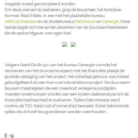
mogelijk moest geconcipieerd worden.
Om deze wensen te realiseren, ging de bouwheer, het Kortrijkse
Kormaic Real Estate, in zee met het plaatselijke bureau
ARKS architecten
én de studiebureaus
Technocon
en
Cenergie
. Deze
laatste legde zich toe op het uitwerken van de duurzaamheidseisen
die de opdrachtgever voor ogen had.
Volgens Geert De Bruyn van het bureau Cenergie vormde het
verzoenen van het duurzame aspect met het financiële plaatje de
grootste uitdaging van het project. Het volledige gebouw was initieel
gebudgetteerd als een low-cost industriebouwproject. De duurzaam
bouwen maatregelen die een meerkost vertegenwoordigden,
moesten onderworpen worden aan een kosten-batenanalyse om de
financiële haalbaarheid te evalueren. Tijdens het ontwerp werd
continu de TCO (total cost of ownership) bewaakt. Enkel bijkomende
opties die zichzelf terugverdienen werden weerhouden.
E -9