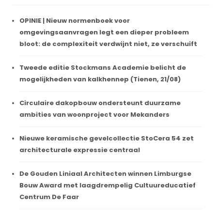
OPINIE | Nieuw normenboek voor
omgevingsaanvragen legt een dieper probleem
bloot: de complexiteit verdwijnt niet, ze verschuift
Tweede editie Stockmans Academie belicht de
mogelijkheden van kalkhennep (Tienen, 21/08)
Circulaire dakopbouw ondersteunt duurzame
ambities van woonproject voor Mekanders
Nieuwe keramische gevelcollectie StoCera 54 zet
architecturale expressie centraal
De Gouden Liniaal Architecten winnen Limburgse
Bouw Award met laagdrempelig Cultuureducatief
Centrum De Faar