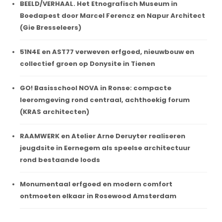
BEELD/VERHAAL. Het Etnografisch Museum in
Boedapest door Marcel Ferencz en Napur Architect
(Gie Bresseleers)
51N4E en AST77 verweven erfgoed, nieuwbouw en
collectief groen op Donysite in Tienen
GO! Basisschool NOVA in Ronse: compacte
leeromgeving rond centraal, achthoekig forum
(KRAS architecten)
RAAMWERK en Atelier Arne Deruyter realiseren
jeugdsite in Eernegem als speelse architectuur
rond bestaande loods
Monumentaal erfgoed en modern comfort
ontmoeten elkaar in Rosewood Amsterdam