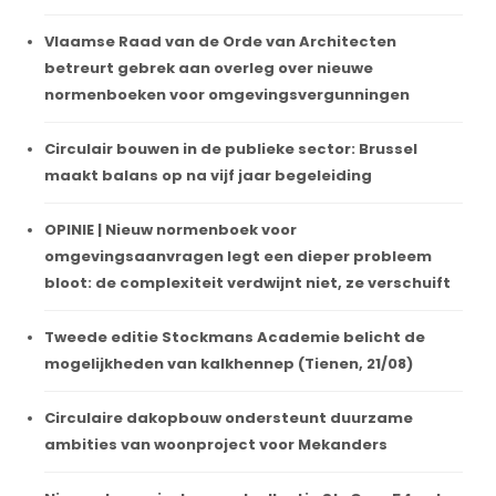
Vlaamse Raad van de Orde van Architecten
betreurt gebrek aan overleg over nieuwe
normenboeken voor omgevingsvergunningen
Circulair bouwen in de publieke sector: Brussel
maakt balans op na vijf jaar begeleiding
OPINIE | Nieuw normenboek voor
omgevingsaanvragen legt een dieper probleem
bloot: de complexiteit verdwijnt niet, ze verschuift
Tweede editie Stockmans Academie belicht de
mogelijkheden van kalkhennep (Tienen, 21/08)
Circulaire dakopbouw ondersteunt duurzame
ambities van woonproject voor Mekanders