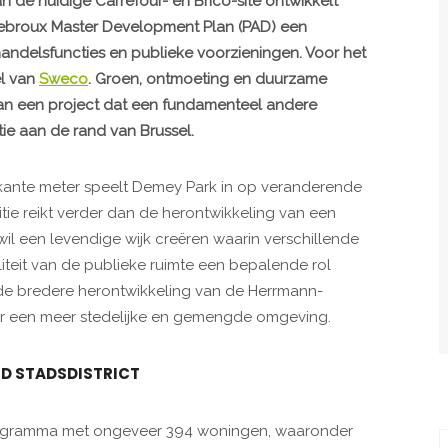
 de huidige Carrefour- en Brico-site ontwikkelt
broux Master Development Plan (PAD) een
ndelsfuncties en publieke voorzieningen. Voor het
el van
Sweco
. Groen, ontmoeting en duurzame
van een project dat een fundamenteel andere
tie aan de rand van Brussel.
rkante meter speelt Demey Park in op veranderende
tie reikt verder dan de herontwikkeling van een
wil een levendige wijk creëren waarin verschillende
liteit van de publieke ruimte een bepalende rol
 de bredere herontwikkeling van de Herrmann-
ar een meer stedelijke en gemengde omgeving.
D STADSDISTRICT
rogramma met ongeveer 394 woningen, waaronder