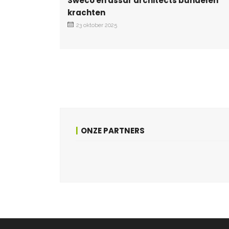
Sweco en assar architects bundelen
krachten
23 oktober 2025
ONZE PARTNERS