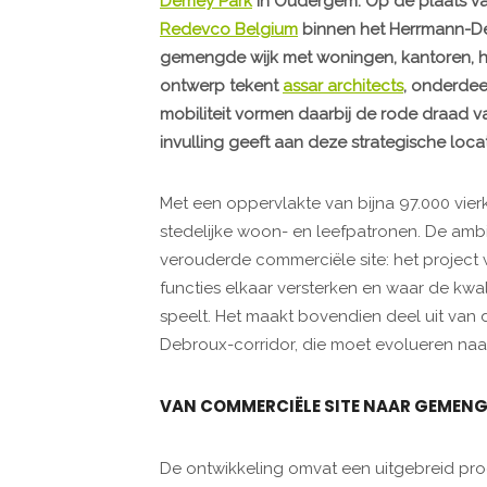
Demey Park
in Oudergem. Op de plaats van
Redevco Belgium
binnen het Herrmann-De
gemengde wijk met woningen, kantoren, ha
ontwerp tekent
assar architects
, onderde
mobiliteit vormen daarbij de rode draad 
invulling geeft aan deze strategische loca
Met een oppervlakte van bijna 97.000 vie
stedelijke woon- en leefpatronen. De ambi
verouderde commerciële site: het project 
functies elkaar versterken en waar de kwa
speelt. Het maakt bovendien deel uit van
Debroux-corridor, die moet evolueren na
VAN COMMERCIËLE SITE NAAR GEMENG
De ontwikkeling omvat een uitgebreid p