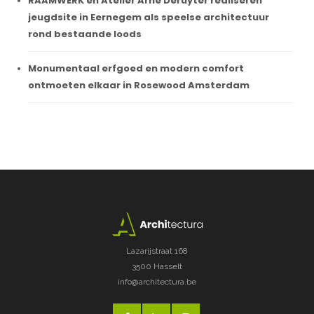
RAAMWERK en Atelier Arne Deruyter realiseren
jeugdsite in Eernegem als speelse architectuur
rond bestaande loods
Monumentaal erfgoed en modern comfort
ontmoeten elkaar in Rosewood Amsterdam
Lazarijstraat 168
3500 Hasselt
info@architectura.be