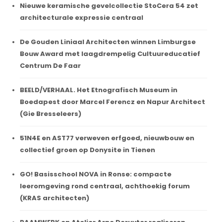
Nieuwe keramische gevelcollectie StoCera 54 zet
architecturale expressie centraal
De Gouden Liniaal Architecten winnen Limburgse
Bouw Award met laagdrempelig Cultuureducatief
Centrum De Faar
BEELD/VERHAAL. Het Etnografisch Museum in
Boedapest door Marcel Ferencz en Napur Architect
(Gie Bresseleers)
51N4E en AST77 verweven erfgoed, nieuwbouw en
collectief groen op Donysite in Tienen
GO! Basisschool NOVA in Ronse: compacte
leeromgeving rond centraal, achthoekig forum
(KRAS architecten)