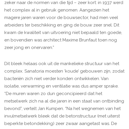
zeker naar de normen van die tijd – zeer kort: in 1937 werd
het complex al in gebruik genomen. Aangezien het
magere jaren waren voor de bouwsector, had men veel
arbeiders ter beschikking en ging de bouw zeer snel. Dit
kwam de kwaliteit van uitvoering niet bepaald ten goede,
en bovendien was architect Maxime Brunfaut toen nog
zeer jong en onervaren.”
Dit bleek helaas ook uit de mankelieke structuur van het
complex. Sanatoria moesten ‘koude’ gebouwen zijn, zodat
bacteriën zich niet verder konden ontwikkelen. Van
isolatie, verwarming en ventilatie was dus amper sprake.
“De muren waren zo dun geconcipieerd dat het
metselwerk zich na al die jaren in een staat van ontbinding
bevond”, vertelt Jan Kumpen. “Na het wegnemen van het
invulmetselwerk bleek dat de betonstructuur (met uiterst
beperkte betondekking) zeer zwaar aangetast was. De