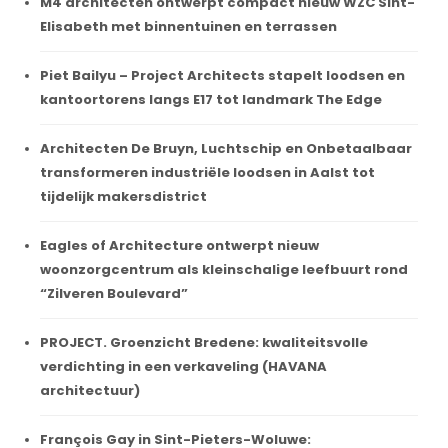
M4 architecten ontwerpt compact nieuw WZC Sint-
Elisabeth met binnentuinen en terrassen
Piet Bailyu – Project Architects stapelt loodsen en
kantoortorens langs E17 tot landmark The Edge
Architecten De Bruyn, Luchtschip en Onbetaalbaar
transformeren industriële loodsen in Aalst tot
tijdelijk makersdistrict
Eagles of Architecture ontwerpt nieuw
woonzorgcentrum als kleinschalige leefbuurt rond
“Zilveren Boulevard”
PROJECT. Groenzicht Bredene: kwaliteitsvolle
verdichting in een verkaveling (HAVANA
architectuur)
François Gay in Sint-Pieters-Woluwe: