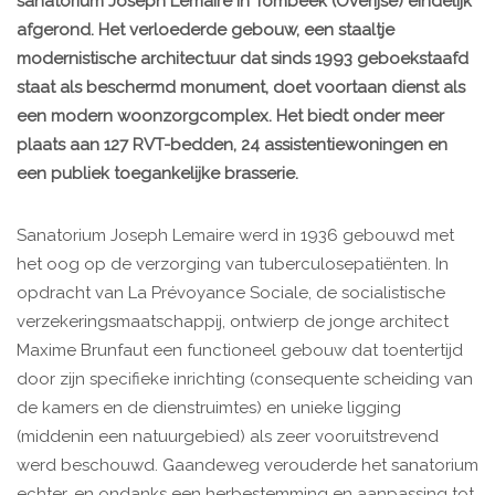
sanatorium Joseph Lemaire in Tombeek (Overijse) eindelijk
afgerond. Het verloederde gebouw, een staaltje
modernistische architectuur dat sinds 1993 geboekstaafd
staat als beschermd monument, doet voortaan dienst als
een modern woonzorgcomplex. Het biedt onder meer
plaats aan 127 RVT-bedden, 24 assistentiewoningen en
een publiek toegankelijke brasserie.
Sanatorium Joseph Lemaire werd in 1936 gebouwd met
het oog op de verzorging van tuberculosepatiënten. In
opdracht van La Prévoyance Sociale, de socialistische
verzekeringsmaatschappij, ontwierp de jonge architect
Maxime Brunfaut een functioneel gebouw dat toentertijd
door zijn specifieke inrichting (consequente scheiding van
de kamers en de dienstruimtes) en unieke ligging
(middenin een natuurgebied) als zeer vooruitstrevend
werd beschouwd. Gaandeweg verouderde het sanatorium
echter, en ondanks een herbestemming en aanpassing tot