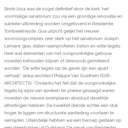
Sinds 2014 was de kogel definitief door de kerk: het
voormalige sanatorium zou via een grondige renovatie en
subtiele uitbreiding worden omgetoverd in Residentie
Tombeekheyde. Qua uitzicht gelijkt het nieuwe
woonzorgcomplex zeer sterk op het sanatorium Joseph
Lemaire: glas, stalen raamprofielen, beton en witte tegels
.
Heel wat elementen van het oorspronkelijke gebouw
moesten behouden blijven of desnoods geïmiteerd
worden. “De witte tegels op de gevel zijn een apart
verhaal”, aldus architect Philippe Van Goethem (SVR-
ARCHITECTS). “Ondanks het feit dat de oorspronkelijke
tegels bij wijze van spreken ter plekke gezaagd waren,
moesten de nieuwe exemplaren absoluut dezelfde
afmetingen hebben. De kwaliteit diende echter een stuk
hoger te liggen om structurele aantasting voortaan te
vermijden. Uiteindelijk hebben we een beroep gedaan op
een steenbakker uit Duitsland. De gevel van Residentie