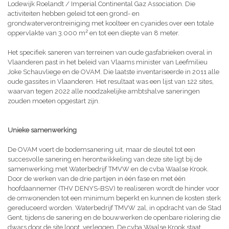
Lodewijk Roelandt / Imperial Continental Gaz Association. Die
activiteiten hebben geleid tot een grond- en
grondwaterverontreiniging met koolteer en cyanides over een totale
oppervlakte van 3.000 m² en tot een diepte van 8 meter.
Het specifiek saneren van terreinen van oude gasfabrieken overal in
Vlaanderen past in het beleid van Vlaams minister van Leefmilieu
Joke Schauvliege en de OVAM. Die laatste inventariseerde in 2011 alle
oude gassites in Vlaanderen. Het resultaat was een lijst van 122 sites,
waarvan tegen 2022 alle noodzakelijke ambtshalve saneringen
zouden moeten opgestart zijn.
Unieke samenwerking
De OVAM voert de bodemsanering uit, maar de sleutel tot een
succesvolle sanering en herontwikkeling van deze site ligt bij de
samenwerking met Waterbedrijf TMVW en de cvba Waalse Krook.
Door de werken van de drie partijen in één fase en met één
hoofdaannemer (THV DENYS-BSV) te realiseren wordt de hinder voor
de omwonenden tot een minimum beperkt en kunnen de kosten sterk
gereduceerd worden. Waterbedrijf TMVW zal, in opdracht van de Stad
Gent, tijdens de sanering en de bouwwerken de openbare riolering die
dwars door de site loopt, verleggen. De cvba Waalse Krook staat