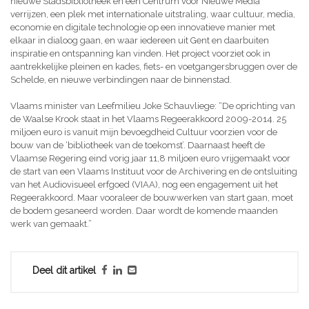
nieuwe Stadsbibliotheek en een Centrum voor Nieuwe Media
verrijzen, een plek met internationale uitstraling, waar cultuur, media,
economie en digitale technologie op een innovatieve manier met
elkaar in dialoog gaan, en waar iedereen uit Gent en daarbuiten
inspiratie en ontspanning kan vinden. Het project voorziet ook in
aantrekkelijke pleinen en kades, fiets- en voetgangersbruggen over de
Schelde, en nieuwe verbindingen naar de binnenstad.
Vlaams minister van Leefmilieu Joke Schauvliege: “De oprichting van
de Waalse Krook staat in het Vlaams Regeerakkoord 2009-2014. 25
miljoen euro is vanuit mijn bevoegdheid Cultuur voorzien voor de
bouw van de ‘bibliotheek van de toekomst’. Daarnaast heeft de
Vlaamse Regering eind vorig jaar 11,8 miljoen euro vrijgemaakt voor
de start van een Vlaams Instituut voor de Archivering en de ontsluiting
van het Audiovisueel erfgoed (VIAA), nog een engagement uit het
Regeerakkoord. Maar vooraleer de bouwwerken van start gaan, moet
de bodem gesaneerd worden. Daar wordt de komende maanden
werk van gemaakt.”
Deel dit artikel