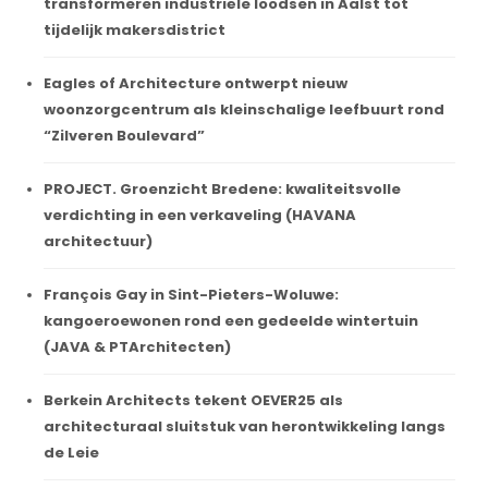
transformeren industriële loodsen in Aalst tot
tijdelijk makersdistrict
Eagles of Architecture ontwerpt nieuw
woonzorgcentrum als kleinschalige leefbuurt rond
“Zilveren Boulevard”
PROJECT. Groenzicht Bredene: kwaliteitsvolle
verdichting in een verkaveling (HAVANA
architectuur)
François Gay in Sint-Pieters-Woluwe:
kangoeroewonen rond een gedeelde wintertuin
(JAVA & PTArchitecten)
Berkein Architects tekent OEVER25 als
architecturaal sluitstuk van herontwikkeling langs
de Leie