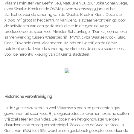
Vlaams minister van Leefmilieu, Natuur en Cultuur Joke Schauvliege,
cvba Waalse Krook en de OVAM gaven woensdag 9 januari het
startschot voor de sanering van de Waalse Krook in Gent. Deze site,
3.000 m² groot in het centrum van Gent, is zwaar verontreinigd door
de activiteiten van een gasfabriek die er in de 19de eeuw gas
produceerde uit steenkool. Minister Schauvliege: “Dankzij een unieke
samenwerking tussen Waterbedrijf TMVW, cvba Waalse Krook (Stad
Gent, Provincie Oost-Vlaanderen, iMinds en Ugent) en de OVAM
betekent de start van de saneringswerken ook de eerste spadesteek
voor de herontwikkeling van dit Gents stadsdeel.”
Historische verontreiniging
In de 19de eeuw werd in veel Vlaamse steden en gemeenten gas
gewonnen uit steenkool. Bij die gasproductie kwamen toxische stoffen
vrij zoals teer en cyanides. De bodem en het grondwater werden
daardoor vaak ernstig verontreinigd. Zo ook aan de Waalse Krook in
Gent. Van 1824 tot 1881 werd er een gasfabriek geëxploiteerd door de