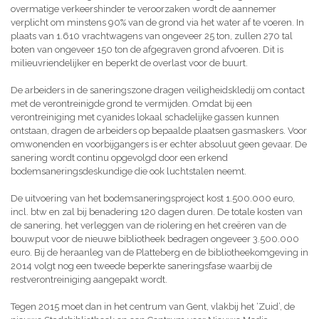
overmatige verkeershinder te veroorzaken wordt de aannemer
verplicht om minstens 90% van de grond via het water af te voeren. In
plaats van 1.610 vrachtwagens van ongeveer 25 ton, zullen 270 tal
boten van ongeveer 150 ton de afgegraven grond afvoeren. Dit is
milieuvriendelijker en beperkt de overlast voor de buurt.
De arbeiders in de saneringszone dragen veiligheidskledij om contact
met de verontreinigde grond te vermijden. Omdat bij een
verontreiniging met cyanides lokaal schadelijke gassen kunnen
ontstaan, dragen de arbeiders op bepaalde plaatsen gasmaskers. Voor
omwonenden en voorbijgangers is er echter absoluut geen gevaar. De
sanering wordt continu opgevolgd door een erkend
bodemsaneringsdeskundige die ook luchtstalen neemt.
De uitvoering van het bodemsaneringsproject kost 1.500.000 euro,
incl. btw en zal bij benadering 120 dagen duren. De totale kosten van
de sanering, het verleggen van de riolering en het creëren van de
bouwput voor de nieuwe bibliotheek bedragen ongeveer 3.500.000
euro. Bij de heraanleg van de Platteberg en de bibliotheekomgeving in
2014 volgt nog een tweede beperkte saneringsfase waarbij de
restverontreiniging aangepakt wordt.
Tegen 2015 moet dan in het centrum van Gent, vlakbij het ‘Zuid’, de