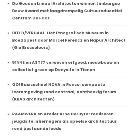
De Gouden Liniaal Architecten winnen Limburgse
Bouw Award met laagdrempelig Cultuureducatief
Centrum De Faar
BEELD/VERHAAL. Het Etnografisch Museum in
Boedapest door Marcel Ferencz en Napur Architect
(Gie Bresseleers)
51N4E en AST77 verweven erfgoed, nieuwbouw en
collectief groen op Donysite in Tienen
GO! Basisschool NOVA in Ronse: compacte
leeromgeving rond centraal, achthoekig forum
(KRAS architecten)
RAAMWERK en Atelier Arne Deruyter realiseren
jeugdsite in Eernegem als speelse architectuur
rond bestaande loods