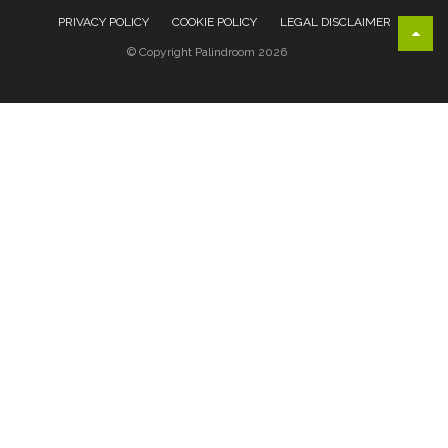
PRIVACY POLICY
COOKIE POLICY
LEGAL DISCLAIMER
© Copyright Palindroom 2026