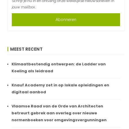
Schrijf je nu in en ontvang onze wekelijkse nieuwsbrieven in
jouw mailbox.
Abonneren
MEEST RECENT
Klimaatbestendig ontwerpen: de Ladder van
Koeling als leidraad
Knauf Academy zet in op lokale opleidingen en
digitaal aanbod
Vlaamse Raad van de Orde van Architecten
betreurt gebrek aan overleg over nieuwe
normenboeken voor omgevingsvergunningen