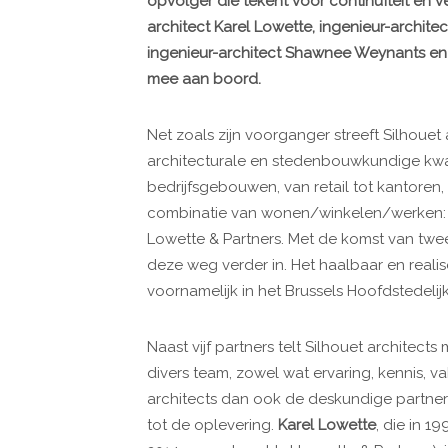
opvolger die tekent voor continuïteit en 
architect Karel Lowette, ingenieur-archit
ingenieur-architect Shawnee Weynants en 
mee aan boord.
Net zoals zijn voorganger streeft Silhouet
architecturale en stedenbouwkundige kwali
bedrijfsgebouwen, van retail tot kantoren
combinatie van wonen/winkelen/werken: do
Lowette & Partners. Met de komst van twee 
deze weg verder in. Het haalbaar en real
voornamelijk in het Brussels Hoofdstedelij
Naast vijf partners telt Silhouet architec
divers team, zowel wat ervaring, kennis, v
architects dan ook de deskundige partner 
tot de oplevering.
Karel Lowette
, die in 1