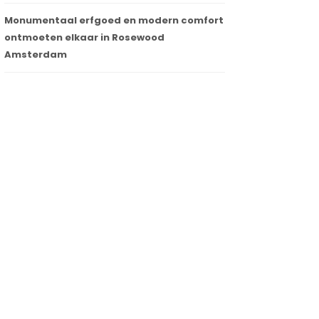
Monumentaal erfgoed en modern comfort
ontmoeten elkaar in Rosewood
Zijn Belgische huizen bestendig tegen
Amsterdam
extreme koude en hitte? Velux vertelt
hoe het beter kan
20 maart 2023