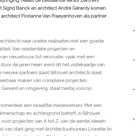
verjonging. Naast de bestaande senior partners
ect Sigrid Banck en architect André Gérardy komen
architect Florianne Van Fraeyenhoven als partner
 architects naar unieke realisaties met een goede
teit. Van residentiële projecten en
, van nieuwbouw tot renovatie, vaak met een
or de jaren heen werd dit hét visitekaartje van
nieuwe partners slaat Silhouet architects slaat
iseerbaar maken van complexe projecten,
k Gewest en omgeving, staat hierbij voorop.
ts momenteel een twaalftal medewerkers. Met een
akmanschap en achtergrond betreft, is Silhouet
voor projecten van A tot Z, van de eerste ideeën
990 van start ging met Architectuurbureau Lowette (in