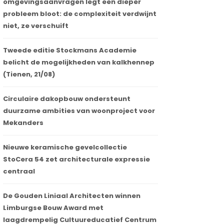
omgevingsaanvragen legt een dieper
probleem bloot: de complexiteit verdwijnt
niet, ze verschuift
Tweede editie Stockmans Academie
belicht de mogelijkheden van kalkhennep
(Tienen, 21/08)
Circulaire dakopbouw ondersteunt
duurzame ambities van woonproject voor
Mekanders
Nieuwe keramische gevelcollectie
StoCera 54 zet architecturale expressie
centraal
De Gouden Liniaal Architecten winnen
Limburgse Bouw Award met
laagdrempelig Cultuureducatief Centrum