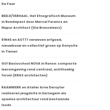
De Faar
BEELD/VERHAAL. Het Etnografisch Museum
in Boedapest door Marcel Ferencz en
Napur Architect (Gie Bresseleers)
51N4E en AST77 verweven erfgoed,
nieuwbouw en collectief groen op Donysite
in Tienen
GO! Basisschool NOVA in Ronse: compacte
leeromgeving rond centraal, achthoekig
forum (KRAS architecten)
RAAMWERK en Atelier Arne Deruyter
realiseren jeugdsite in Eernegem als
dormakaba lanceert nieuwe website
speelse architectuur rond bestaande
20 maart 2023
loods