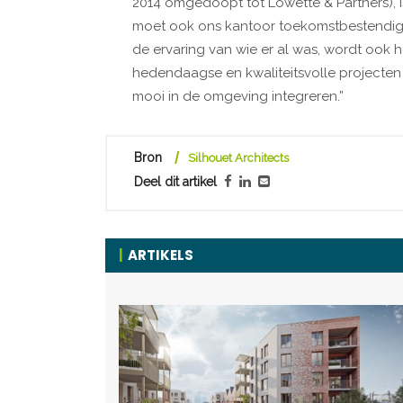
2014 omgedoopt tot Lowette & Partners), i
moet ook ons kantoor toekomstbestendig z
de ervaring van wie er al was, wordt ook 
hedendaagse en kwaliteitsvolle projecte
mooi in de omgeving integreren.”
Bron
Silhouet Architects
Deel dit artikel
ARTIKELS