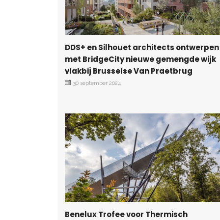
DDS+ en Silhouet architects ontwerpen
met BridgeCity nieuwe gemengde wijk
vlakbij Brusselse Van Praetbrug
30 september 2024
Benelux Trofee voor Thermisch