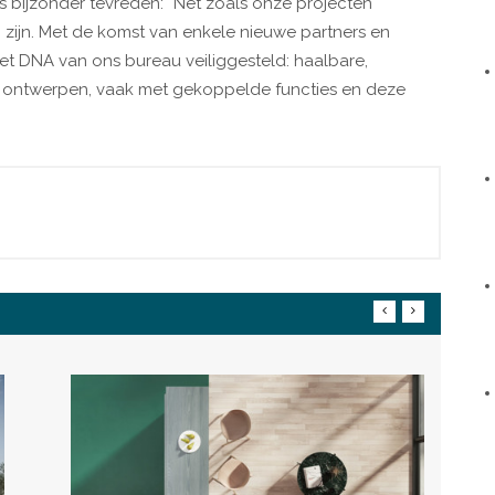
s bijzonder tevreden: “Net zoals onze projecten
ijn. Met de komst van enkele nieuwe partners en
het DNA van ons bureau veiliggesteld: haalbare,
n ontwerpen, vaak met gekoppelde functies en deze