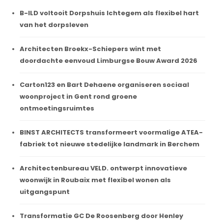
B-ILD voltooit Dorpshuis Ichtegem als flexibel hart
van het dorpsleven
Architecten Broekx-Schiepers wint met
doordachte eenvoud Limburgse Bouw Award 2026
Carton123 en Bart Dehaene organiseren sociaal
woonproject in Gent rond groene
ontmoetingsruimtes
BINST ARCHITECTS transformeert voormalige ATEA-
fabriek tot nieuwe stedelijke landmark in Berchem
Architectenbureau VELD. ontwerpt innovatieve
woonwijk in Roubaix met flexibel wonen als
uitgangspunt
Transformatie GC De Roosenberg door Henley