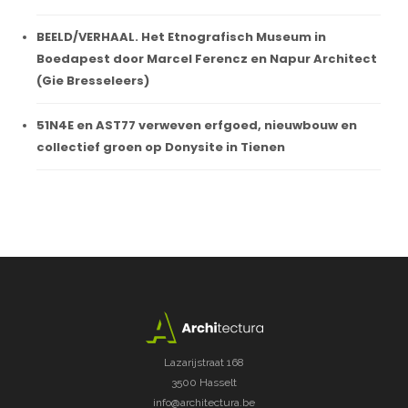
BEELD/VERHAAL. Het Etnografisch Museum in
Boedapest door Marcel Ferencz en Napur Architect
(Gie Bresseleers)
51N4E en AST77 verweven erfgoed, nieuwbouw en
collectief groen op Donysite in Tienen
Lazarijstraat 168
3500 Hasselt
info@architectura.be