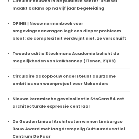
Circulair bouwen in de publieke sector: Brussel
maakt balans op na vijf jaar begeleiding
OPINIE | Nieuw normenboek voor
omgevingsaanvragen legt een dieper probleem
bloot: de complexiteit verdwijnt niet, ze verschuift
Tweede editie Stockmans Academie belicht de
mogelijkheden van kalkhennep (Tienen, 21/08)
Circulaire dakopbouw ondersteunt duurzame
ambities van woonproject voor Mekanders
Nieuwe keramische gevelcollectie StoCera 54 zet
architecturale expressie centraal
De Gouden Liniaal Architecten winnen Limburgse
Bouw Award met laagdrempelig Cultuureducatief
Centrum De Faar