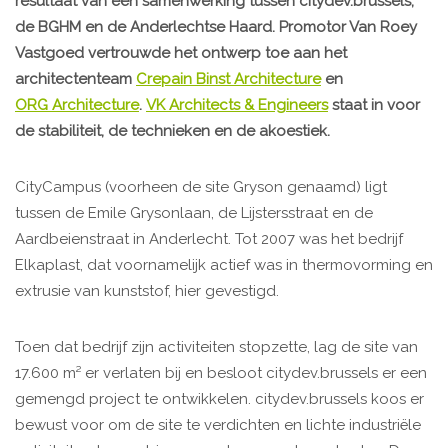
resultaat van een samenwerking tussen citydev.brussels,
de BGHM en de Anderlechtse Haard. Promotor Van Roey
Vastgoed vertrouwde het ontwerp toe aan het
architectenteam
Crepain Binst Architecture
en
ORG Architecture
.
VK Architects & Engineers
staat in voor
de stabiliteit, de technieken en de akoestiek.
CityCampus (voorheen de site Gryson genaamd) ligt
tussen de Emile Grysonlaan, de Lijstersstraat en de
Aardbeienstraat in Anderlecht. Tot 2007 was het bedrijf
Elkaplast, dat voornamelijk actief was in thermovorming en
extrusie van kunststof, hier gevestigd.
Toen dat bedrijf zijn activiteiten stopzette, lag de site van
17.600 m² er verlaten bij en besloot citydev.brussels er een
gemengd project te ontwikkelen. citydev.brussels koos er
bewust voor om de site te verdichten en lichte industriële