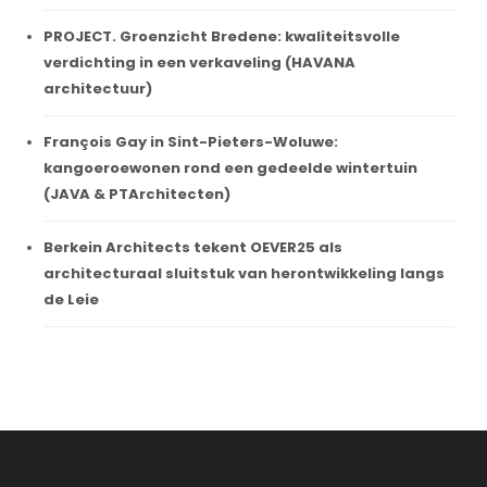
PROJECT. Groenzicht Bredene: kwaliteitsvolle
verdichting in een verkaveling (HAVANA
architectuur)
François Gay in Sint-Pieters-Woluwe:
kangoeroewonen rond een gedeelde wintertuin
(JAVA & PTArchitecten)
Berkein Architects tekent OEVER25 als
architecturaal sluitstuk van herontwikkeling langs
de Leie