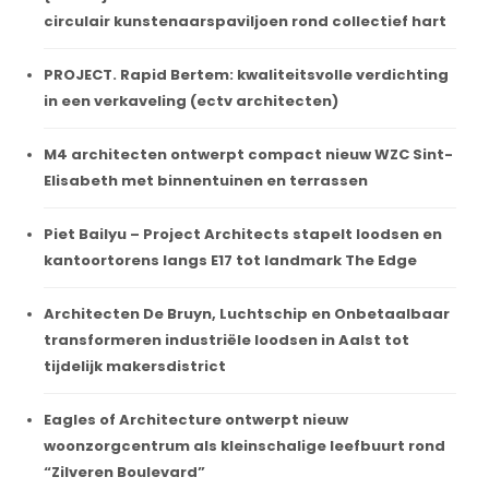
circulair kunstenaarspaviljoen rond collectief hart
PROJECT. Rapid Bertem: kwaliteitsvolle verdichting
in een verkaveling (ectv architecten)
M4 architecten ontwerpt compact nieuw WZC Sint-
Elisabeth met binnentuinen en terrassen
Piet Bailyu – Project Architects stapelt loodsen en
kantoortorens langs E17 tot landmark The Edge
Architecten De Bruyn, Luchtschip en Onbetaalbaar
transformeren industriële loodsen in Aalst tot
tijdelijk makersdistrict
Eagles of Architecture ontwerpt nieuw
woonzorgcentrum als kleinschalige leefbuurt rond
“Zilveren Boulevard”