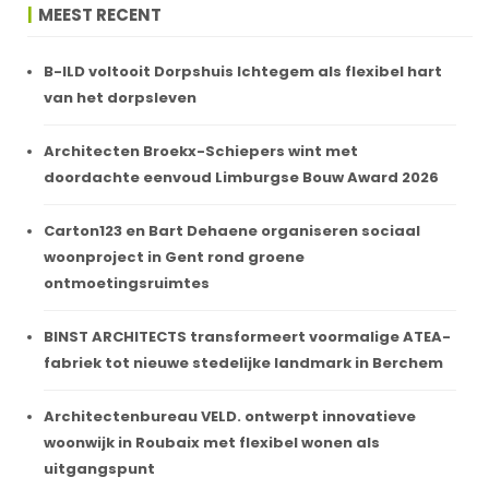
MEEST RECENT
B-ILD voltooit Dorpshuis Ichtegem als flexibel hart
van het dorpsleven
Architecten Broekx-Schiepers wint met
doordachte eenvoud Limburgse Bouw Award 2026
Carton123 en Bart Dehaene organiseren sociaal
woonproject in Gent rond groene
ontmoetingsruimtes
BINST ARCHITECTS transformeert voormalige ATEA-
fabriek tot nieuwe stedelijke landmark in Berchem
Architectenbureau VELD. ontwerpt innovatieve
woonwijk in Roubaix met flexibel wonen als
uitgangspunt