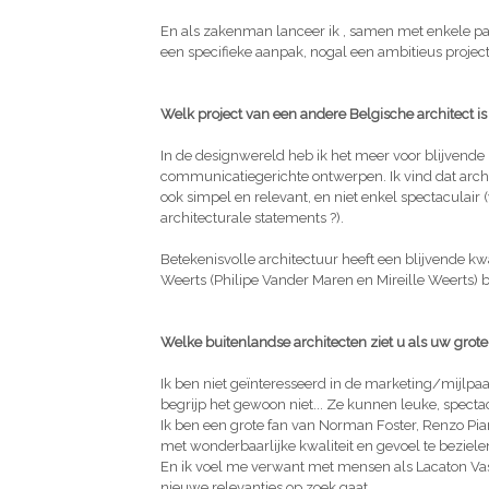
En als zakenman lanceer ik , samen met enkele pa
een specifieke aanpak, nogal een ambitieus project 
Welk project van een andere Belgische architect is
In de designwereld heb ik het meer voor blijvende
communicatiegerichte ontwerpen. Ik vind dat archi
ook simpel en relevant, en niet enkel spectaculair (
architecturale statements ?).
Betekenisvolle architectuur heeft een blijvende kw
Weerts (Philipe Vander Maren en Mireille Weerts) b
Welke buitenlandse architecten ziet u als uw grot
Ik ben niet geïnteresseerd in de marketing/mijlpaal
begrijp het gewoon niet... Ze kunnen leuke, spect
Ik ben een grote fan van Norman Foster, Renzo Pia
met wonderbaarlijke kwaliteit en gevoel te beziele
En ik voel me verwant met mensen als Lacaton Vassa
nieuwe relevanties op zoek gaat.