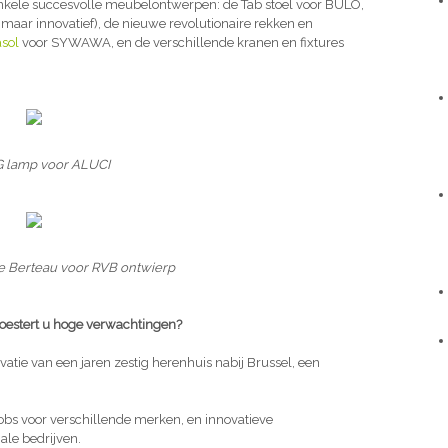
 enkele succesvolle meubelontwerpen: de Tab stoel voor BULO,
aar innovatief), de nieuwe revolutionaire rekken en
sol
voor SYWAWA, en de verschillende kranen en fixtures
 lamp voor ALUCI
e Berteau voor RVB ontwierp
 koestert u hoge verwachtingen?
ovatie van een jaren zestig herenhuis nabij Brussel, een
jobs voor verschillende merken, en innovatieve
ale bedrijven.