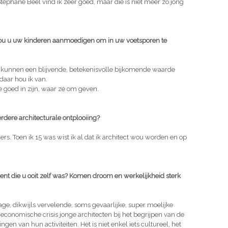
ephane Beel vind ik zeer goed, maar die is niet meer zo jong
 Zou u uw kinderen aanmoedigen om in uw voetsporen te
) kunnen een blijvende, betekenisvolle bijkomende waarde
daar hou ik van.
e goed in zijn, waar ze om geven.
dere architecturale ontplooiing?
rs. Toen ik 15 was wist ik al dat ik architect wou worden en op
ent die u ooit zelf was? Komen droom en werkelijkheid sterk
rage, dikwijls vervelende, soms gevaarlijke, super moelijke
economische crisis jonge architecten bij het begrijpen van de
en van hun activiteiten. Het is niet enkel iets cultureel, het