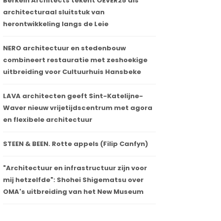
Berkein Architects tekent OEVER25 als
architecturaal sluitstuk van
herontwikkeling langs de Leie
NERO architectuur en stedenbouw
combineert restauratie met zeshoekige
uitbreiding voor Cultuurhuis Hansbeke
LAVA architecten geeft Sint-Katelijne-
Waver nieuw vrijetijdscentrum met agora
en flexibele architectuur
STEEN & BEEN. Rotte appels (Filip Canfyn)
"Architectuur en infrastructuur zijn voor
mij hetzelfde": Shohei Shigematsu over
OMA's uitbreiding van het New Museum