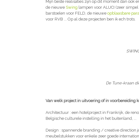
Mijn beste realisaties zijn op dit moment dan ook
de nieuwe
Swing
lampen voor ALUCI (zeer simpel m
barstoelen voor FELD, de nieuwe
opblaasbare para
voor RVB ... Op al deze projecten ben ik ech trots.
SWING
De Tune-kraan di
Van welk project in uitvoering of in voorbereiding
Architectuur : een hotelproject in Frankrijk, de ren
Belgische culturele instelling in het buitenland, ...
Design : spannende branding / creative direction 
meubelstukken voor enkele zeer goede internation