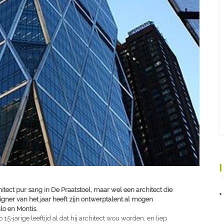
tect pur sang in De Praatstoel, maar wel een architect die
gner van het jaar heeft zijn ontwerptalent al mogen
o en Montis.
5-jarige leeftijd al dat hij architect wou worden, en liep