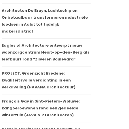
Architecten De Bruyn, Luchtschip en
Onbetaalbaar transformeren industriële
loodsen in Aalst tot tijdelijk
makersdistrict
Eagles of Architecture ontwerpt nieuw
woonzorgcentrum Heist-op-den-Berg als
leefbuurt rond “Zilveren Boulevard”
PROJECT. Groenzicht Bredene:
kwaliteitsvolle verdichting in een
verkaveling (HAVANA architectuur)
François Gay in Sint-Pieters-Woluwe:
kangoeroewonen rond een gedeelde
wintertuin (JAVA & PTArchitecten)