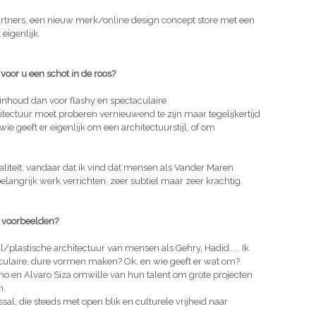
rtners, een nieuw merk/online design concept store met een
eigenlijk.
 voor u een schot in de roos?
 inhoud dan voor flashy en spectaculaire
tectuur moet proberen vernieuwend te zijn maar tegelijkertijd
wie geeft er eigenlijk om een architectuurstijl, of om
aliteit, vandaar dat ik vind dat mensen als Vander Maren
elangrijk werk verrichten, zeer subtiel maar zeer krachtig.
e voorbeelden?
/plastische architectuur van mensen als Gehry, Hadid, ... Ik
aculaire, dure vormen maken? Ok, en wie geeft er wat om?
no en Alvaro Siza omwille van hun talent om grote projecten
n.
l, die steeds met open blik en culturele vrijheid naar