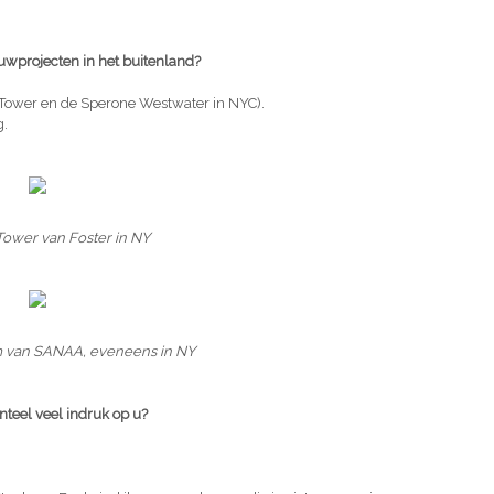
uwprojecten in het buitenland?
Tower en de Sperone Westwater in NYC).
g.
Tower van Foster in NY
van SANAA, eveneens in NY
teel veel indruk op u?