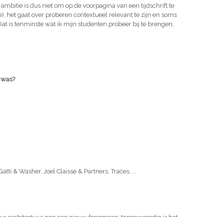
mbitie is dus niet om op de voorpagina van een tijdschrift te
ie), het gaat over proberen contextueel relevant te zijn en soms
t is tenminste wat ik mijn studenten probeer bij te brengen,
t was?
tti & Washer, Joel Claisse & Partners, Traces, ...