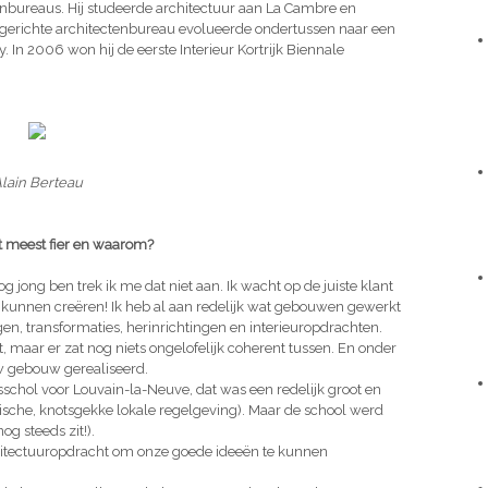
tenbureaus. Hij studeerde architectuur aan La Cambre en
pgerichte architectenbureau evolueerde ondertussen naar een
 In 2006 won hij de eerste Interieur Kortrijk Biennale
lain Berteau
t meest fier en waarom?
 jong ben trek ik me dat niet aan. Ik wacht op de juiste klant
te kunnen creëren! Ik heb al aan redelijk wat gebouwen gewerkt
en, transformaties, herinrichtingen en interieuropdrachten.
maar er zat nog niets ongelofelijk coherent tussen. En onder
w gebouw gerealiseerd.
sschol voor Louvain-la-Neuve, dat was een redelijk groot en
ische, knotsgekke lokale regelgeving). Maar de school werd
g steeds zit!).
itectuuropdracht om onze goede ideeën te kunnen