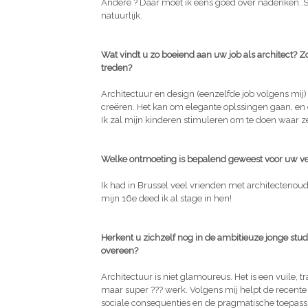
Andere ? Daar moet ik eens goed over nadenken..St
natuurlijk.
Wat vindt u zo boeiend aan uw job als architect?
treden?
Architectuur en design (eenzelfde job volgens mij
creëren. Het kan om elegante oplssingen gaan, en 
Ik zal mijn kinderen stimuleren om te doen waar z
Welke ontmoeting is bepalend geweest voor uw ver
Ik had in Brussel veel vrienden met architectenoude
mijn 16e deed ik al stage in hen!
Herkent u zichzelf nog in de ambitieuze jonge stud
overeen?
Architectuur is niet glamoureus. Het is een vuile, t
maar super ??? werk. Volgens mij helpt de recente 
sociale consequenties en de pragmatische toepassing