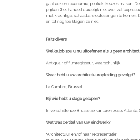
gaat ook om economie, politiek, keuzes maken. De a
prijken (het handelt duidelijk niet over zelfexpress
met krachtige, schaalbare oplossingen te komen. Da
en tot nog toe klagen ze niet.
Faits divers
Welke job zou u nu uitoefenen als u geen architec
Antiquair of filmregisseur, waarschijnlijk.
Waar hebt u uw architectuuropleiding gevolgd?
La Cambre, Brussel.
Bij wie hebt u stage gelopen?
In verschillende Brusselse kantoren zoals Atlante, Ga
Wat was de titel van uw eindwerk?
"Architectuur en/of haar representatie"