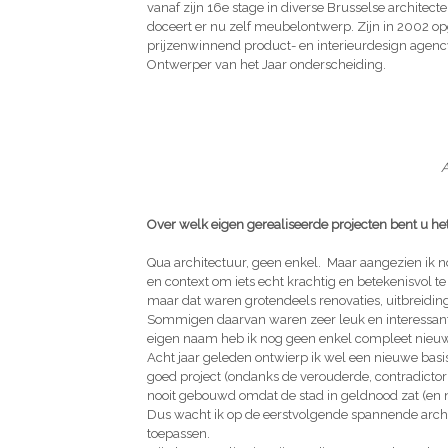
vanaf zijn 16e stage in diverse Brusselse architec
doceert er nu zelf meubelontwerp. Zijn in 2002 o
prijzenwinnend product- en interieurdesign agency.
Ontwerper van het Jaar onderscheiding.
A
Over welk eigen gerealiseerde projecten bent u he
Qua architectuur, geen enkel. Maar aangezien ik nog
en context om iets echt krachtig en betekenisvol 
maar dat waren grotendeels renovaties, uitbreiding
Sommigen daarvan waren zeer leuk en interessant, 
eigen naam heb ik nog geen enkel compleet nieu
Acht jaar geleden ontwierp ik wel een nieuwe basi
goed project (ondanks de verouderde, contradictor
nooit gebouwd omdat de stad in geldnood zat (en no
Dus wacht ik op de eerstvolgende spannende arch
toepassen.