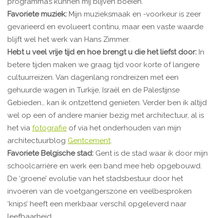
programma’s kunnen mij blijven boeien.
Favoriete muziek:
Mijn muzieksmaak en -voorkeur is zeer
gevarieerd en evolueert continu, maar een vaste waarde
blijft wel het werk van Hans Zimmer.
Hebt u veel vrije tijd en hoe brengt u die het liefst door:
In
betere tijden maken we graag tijd voor korte of langere
cultuurreizen. Van dagenlang rondreizen met een
gehuurde wagen in Turkije, Israël en de Palestijnse
Gebieden… kan ik ontzettend genieten. Verder ben ik altijd
wel op een of andere manier bezig met architectuur, al is
het via
fotografie
of via het onderhouden van mijn
architectuurblog
Gentcement
.
Favoriete Belgische stad:
Gent is de stad waar ik door mijn
schoolcarrière en werk een band mee heb opgebouwd.
De ‘groene’ evolutie van het stadsbestuur door het
invoeren van de voetgangerszone en veelbesproken
‘knips’ heeft een merkbaar verschil opgeleverd naar
leefbaarheid.