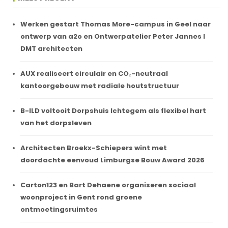
Werken gestart Thomas More-campus in Geel naar
ontwerp van a2o en Ontwerpatelier Peter Jannes I
DMT architecten
AUX realiseert circulair en CO₂-neutraal
kantoorgebouw met radiale houtstructuur
B-ILD voltooit Dorpshuis Ichtegem als flexibel hart
van het dorpsleven
Architecten Broekx-Schiepers wint met
doordachte eenvoud Limburgse Bouw Award 2026
Carton123 en Bart Dehaene organiseren sociaal
woonproject in Gent rond groene
ontmoetingsruimtes