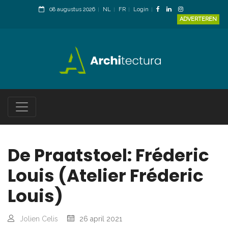
08 augustus 2026
NL
FR
Login
ADVERTEREN
De Praatstoel: Fréderic
Louis (Atelier Fréderic
Louis)
Jolien Celis
26 april 2021