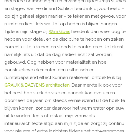
meerdere ontmoetingen en ervaringen tijdens mijn studies
en stages. Van Ferdinand Schlich leerde ik bijvoorbeeld –
op zijn geheel eigen manier – te tekenen met gevoel voor
ruimte en licht. Iets wat tot op heden is blijven hangen.
Tijdens mijn stage bij
Wim Goes
leerde ik dan weer oog te
hebben voor detail en de discipline te hebben om zaken
correct uit te tekenen en steeds te controleren. Je tekent
namelijk iets uit dat de dag nadien écht zal worden
gebouwd. Oog hebben voor materialiteit en hoe
constructieve elementen een esthetisch en
ruimtebepalend effect kunnen realiseren, ontdekte ik bij
GRAUX & BAEYENS architecten
. Daar merkte ik ook voor
het eerst hoe sterk de visie en aanpak kan evolueren
doorheen de jaren om steeds vernieuwend uit de hoek te
blijven komen, zonder daarvoor het warm water opnieuw
uit te vinden. Ten slotte staat mijn vrouw als
interieurarchitecte altijd aan mijn zijde en zorgt zij continu
voor nieuwe of extra inzichten tijdens het ontwerpproces.