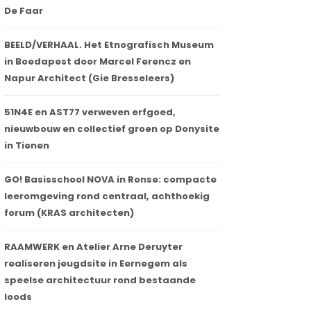
De Faar
BEELD/VERHAAL. Het Etnografisch Museum
in Boedapest door Marcel Ferencz en
Napur Architect (Gie Bresseleers)
51N4E en AST77 verweven erfgoed,
nieuwbouw en collectief groen op Donysite
in Tienen
GO! Basisschool NOVA in Ronse: compacte
leeromgeving rond centraal, achthoekig
forum (KRAS architecten)
RAAMWERK en Atelier Arne Deruyter
realiseren jeugdsite in Eernegem als
speelse architectuur rond bestaande
loods