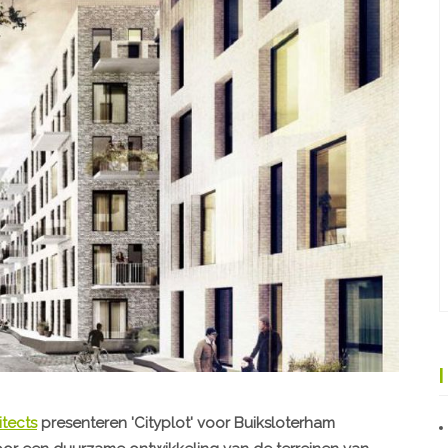
tects
presenteren
'Cityplot'
voor
Buiksloterham