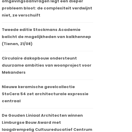
omgevingsaanvragen legt een dieper
probleem bloot: de complexiteit verdwijnt
niet, ze verschuift
Tweede editie Stockmans Academie
belicht de mogelijkheden van kalkhennep
(Tienen, 21/08)
Circulaire dakopbouw ondersteunt
duurzame ambities van woonproject voor
Mekanders
Nieuwe keramische gevelcollectie
StoCera 54 zet architecturale expressie
centraal
De Gouden Liniaal Architecten winnen
Limburgse Bouw Award met
laagdrempelig Cultuureducatief Centrum