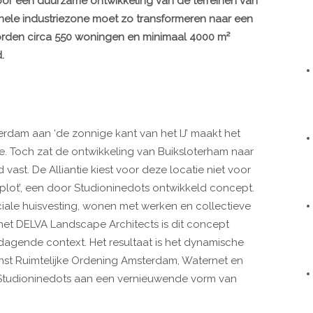
oor een
duurzame ontwikkeling
van de terreinen van
onele
industriezone
moet zo
transformeren
naar een
orden circa
550 woningen
en minimaal
4000 m²
.
erdam aan ‘de zonnige kant van het IJ’ maakt het
ie. Toch zat de ontwikkeling van Buiksloterham naar
st. De Alliantie kiest voor deze locatie niet voor
yplot’, een door Studioninedots ontwikkeld concept.
iale huisvesting, wonen met werken en collectieve
t DELVA Landscape Architects is dit concept
agende context. Het resultaat is het dynamische
nst Ruimtelijke Ordening Amsterdam, Waternet en
tudioninedots aan een vernieuwende vorm van