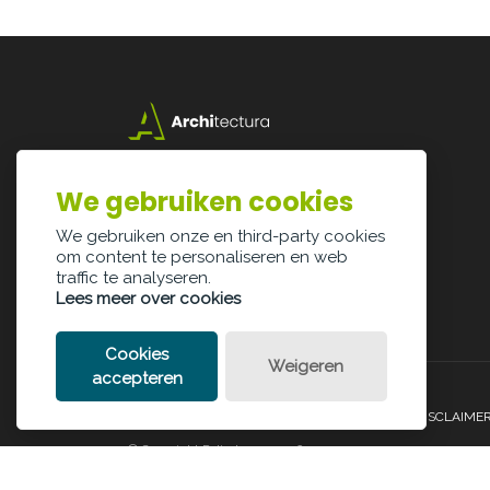
Lazarijstraat 168
3500 Hasselt
We gebruiken cookies
info@architectura.be
We gebruiken onze en third-party cookies
om content te personaliseren en web
traffic te analyseren.
Lees meer over cookies
Cookies
Weigeren
accepteren
PRIVACY POLICY
COOKIE POLICY
LEGAL DISCLAIME
© Copyright Palindroom 2026