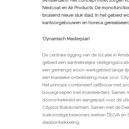
(Amsterdam)
. Het concept moet zorgen v
Nedcoat en Air Products. De monofuncti
bruisend nieuw stuk
stad. In het gebied w
kantoorgebouwen
en
horeca
gerealiseerd
‘Dynamisch Masterplan’
De centrale ligging van de locatie in Amst
gebied een aantrekkelijke vestigingslocat
een gemengd woon-werkgebied lange tijd va
een klassieke ontwikkeling maar voor ’Cit
Het principe combineert zelfbouw met soc
bouwgroepen met investeerders. Samen me
doorontwikkeld en aangepast voor de uitd
Cityplot Buiksloterham. Samen met de Die
toekomstige bewoners werken DELVA en S
stadsontwikkeling.