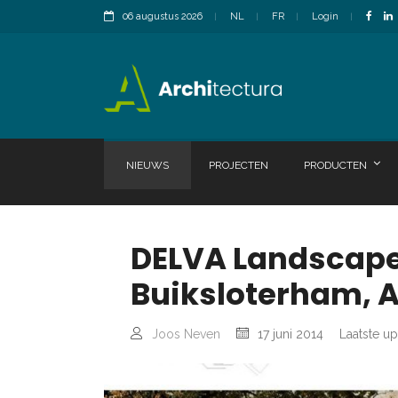
06 augustus 2026
NL
FR
Login
NIEUWS
PROJECTEN
PRODUCTEN
DELVA Landscape 
Buiksloterham,
Joos Neven
17 juni 2014
Laatste up