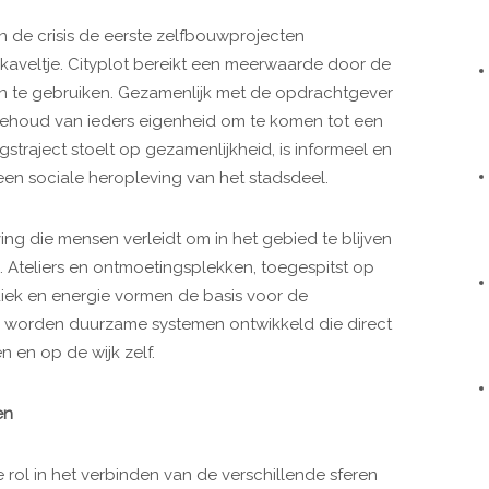
n de crisis de eerste zelfbouwprojecten
 kaveltje. Cityplot bereikt een meerwaarde door de
un te gebruiken. Gezamenlijk met de opdrachtgever
 behoud van ieders eigenheid om te komen tot een
gstraject stoelt op gezamenlijkheid, is informeel en
en sociale heropleving van het stadsdeel.
ng die mensen verleidt om in het gebied te blijven
Ateliers en ontmoetingsplekken, toegespitst op
ek en energie vormen de basis voor de
s’ worden duurzame systemen ontwikkeld die direct
en op de wijk zelf.
en
 rol in het verbinden van de verschillende sferen