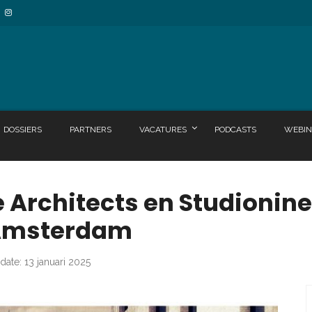
DOSSIERS
PARTNERS
VACATURES
PODCASTS
WEBIN
Architects en Studionined
 Amsterdam
date: 13 januari 2025