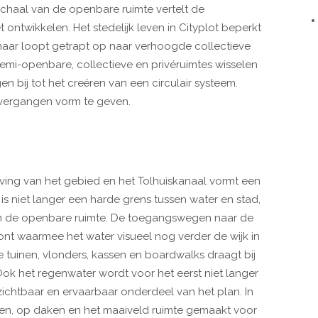
in schaal van de openbare ruimte vertelt de
ontwikkelen. Het stedelijk leven in Cityplot beperkt
 maar loopt getrapt op naar verhoogde collectieve
mi-openbare, collectieve en privéruimtes wisselen
n bij tot het creëren van een circulair systeem.
vergangen vorm te geven.
ving van het gebied en het Tolhuiskanaal vormt een
is niet langer een harde grens tussen water en stad,
n de openbare ruimte. De toegangswegen naar de
ront waarmee het water visueel nog verder de wijk in
 tuinen, vlonders, kassen en boardwalks draagt bij
Ook het regenwater wordt voor het eerst niet langer
chtbaar en ervaarbaar onderdeel van het plan. In
nen, op daken en het maaiveld ruimte gemaakt voor